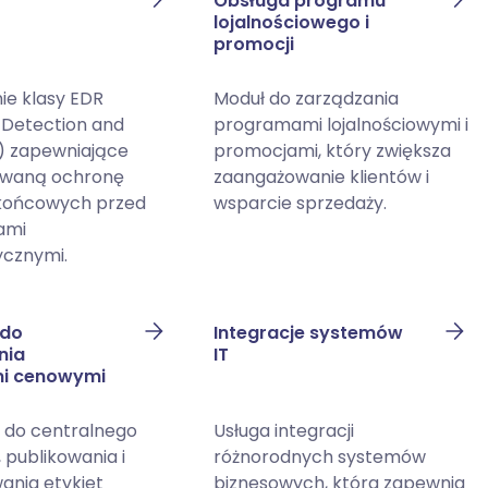
Obsługa programu
lojalnościowego i
promocji
ie klasy EDR
Moduł do zarządzania
 Detection and
programami lojalnościowymi i
) zapewniające
promocjami, który zwiększa
waną ochronę
zaangażowanie klientów i
końcowych przed
wsparcie sprzedaży.
ami
cznymi.
 do
Integracje systemów
nia
IT
mi cenowymi
 do centralnego
Usługa integracji
 publikowania i
różnorodnych systemów
ania etykiet
biznesowych, która zapewnia