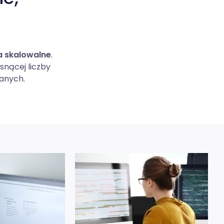
a skalowalne
.
snącej liczby
danych.