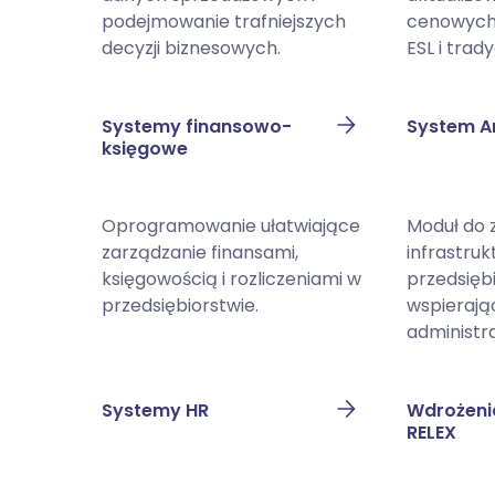
podejmowanie trafniejszych
cenowych 
decyzji biznesowych.
ESL i trad
Systemy finansowo-
System A
księgowe
Oprogramowanie ułatwiające
Moduł do 
zarządzanie finansami,
infrastruk
księgowością i rozliczeniami w
przedsięb
przedsiębiorstwie.
wspierają
administra
Systemy HR
Wdrożeni
RELEX