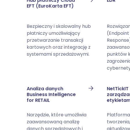
Hub płatniczy Cloud
EDR
EFT (EuroKarta EFT)
Bezpieczny i skalowalny hub
Rozwiązan
płatniczy umożliwiający
(Endpoint
przetwarzanie transakcji
Response
kartowych oraz integrację z
zaawanso
systemami sprzedażowymi.
punktów 
zagrożeni
cybernety
Analiza danych
NetTickIT
Business Intelligence
zarządza
for RETAIL
etykieta
Narzędzie, które umożliwia
Platforma
zaawansowaną analizę
tworzenia,
danych sprzedażowych i
aktualizow