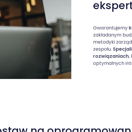
eksper
Gwarantujemy
k
zakładanym budże
metodyki zarząd
zespołu.
Specjal
rozwiązaniach
,
optymalnych inte
ostaw na oprogramowani