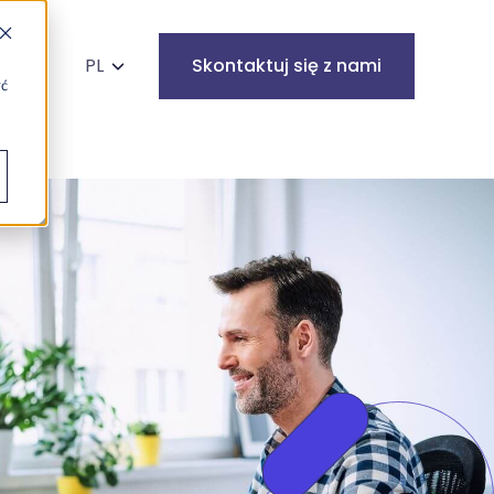
kaj na stronie
PL
Skontaktuj się z nami
yć
Infrastruktura
Cyberbezpieczeństwo
IT