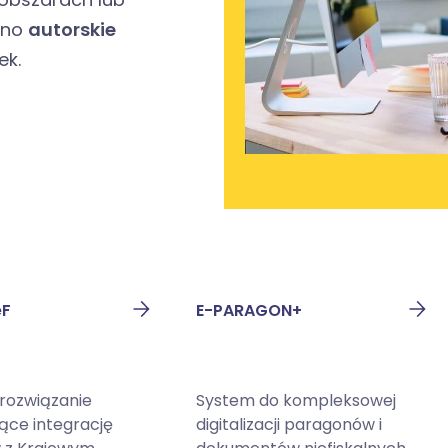
wno
autorskie
ek.
eF
E-PARAGON+
 rozwiązanie
System do kompleksowej
jące integrację
digitalizacji paragonów i