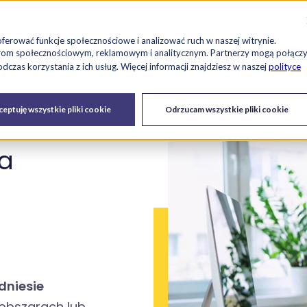
Szu
es
Raport RetailTech
Blog
O nas
Kariera
oferować funkcje społecznościowe i analizować ruch w naszej witrynie.
tnerom społecznościowym, reklamowym i analitycznym. Partnerzy mogą połącz
czas korzystania z ich usług. Więcej informacji znajdziesz w naszej
polityce
Drukarki
Serwis IT i
Urządzenia
eptuję wszystkie pliki cookie
Odrzucam wszystkie pliki cookie
fiskalne
urządzeń
a
dniesie
obszarach lub