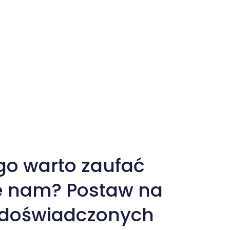
ęcie / obrazek
go warto zaufać
e nam? Postaw na
 doświadczonych