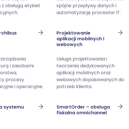
z obsługą etykiet
spójne przepływy danych i
ycyjnych.
automatyzację procesów IT.
rchibus
Projektowanie
aplikacji mobilnych i
webowych
zarządzania
Usługa projektowania i
turą i zasobami
tworzenia dedykowanych
iorstwa,
aplikacji mobilnych oraz
cy procesy
webowych dopasowanych do
cyjne i operacyjne.
potrzeb klienta.
a systemu
SmartOrder – obsługa
fiskalna omnichannel