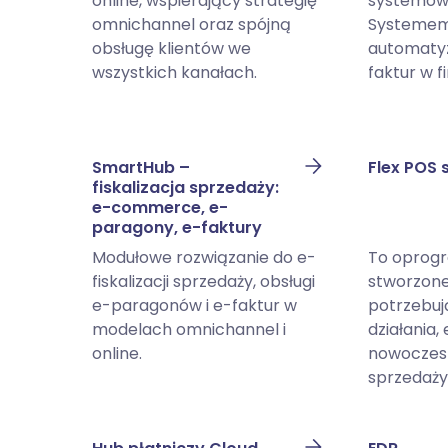
online, wspierający strategię
systemów
omnichannel oraz spójną
Systemem 
obsługę klientów we
automatyz
wszystkich kanałach.
faktur w f
SmartHub –
Flex POS
fiskalizacja sprzedaży:
e-commerce, e-
paragony, e-faktury
Modułowe rozwiązanie do e-
To oprog
fiskalizacji sprzedaży, obsługi
stworzone 
e-paragonów i e-faktur w
potrzebuj
modelach omnichannel i
działania, 
online.
nowoczesn
sprzedaży