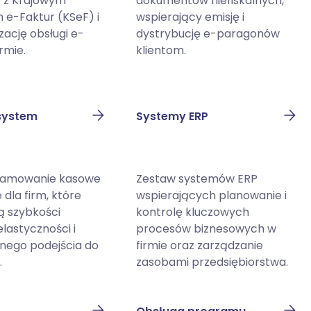
 z Krajowym
dokumentów niefiskalnych,
e-Faktur (KSeF) i
wspierający emisję i
ację obsługi e-
dystrybucję e-paragonów
irmie.
klientom.
 system
Systemy ERP
ramowanie kasowe
Zestaw systemów ERP
dla firm, które
wspierających planowanie i
ą szybkości
kontrolę kluczowych
elastyczności i
procesów biznesowych w
ego podejścia do
firmie oraz zarządzanie
.
zasobami przedsiębiorstwa.