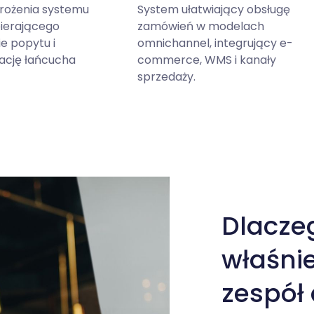
rożenia systemu
System ułatwiający obsługę
ierającego
zamówień w modelach
e popytu i
omnichannel, integrujący e-
ację łańcucha
commerce, WMS i kanały
sprzedaży.
Kliknij aby powiększyć zdj
Dlacze
właśni
zespół