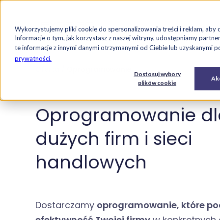
Strona główna
Oferta
Case studi
Wykorzystujemy pliki cookie do spersonalizowania treści i reklam, aby 
Przejdź do treści
Informacje o tym, jak korzystasz z naszej witryny, udostępniamy par
te informacje z innymi danymi otrzymanymi od Ciebie lub uzyskanymi pod
prywatności.
Oferta
Oprogramowanie
E-
Usługi
Dostosuj wybory
Oprogramowanie
Akc
commerce
IT
plików cookie
Oprogramowanie dl
dużych firm i sieci
handlowych
Dostarczamy
oprogramowanie, które po
efektywność Twojej firmy
w konkretnych 