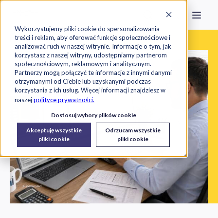
Strona główna
Szukaj na stronie
Otwór
Przejdź do treści
Skontaktuj s
Wykorzystujemy pliki cookie do spersonalizowania
Kategoria:
KSeF
treści i reklam, aby oferować funkcje społecznościowe i
Exorigo-Upos
Blog
analizować ruch w naszej witrynie. Informacje o tym, jak
korzystasz z naszej witryny, udostępniamy partnerom
społecznościowym, reklamowym i analitycznym.
Partnerzy mogą połączyć te informacje z innymi danymi
otrzymanymi od Ciebie lub uzyskanymi podczas
korzystania z ich usług. Więcej informacji znajdziesz w
naszej
polityce prywatności.
Dostosuj wybory plików cookie
Akceptuję wszystkie
Odrzucam wszystkie
pliki cookie
pliki cookie