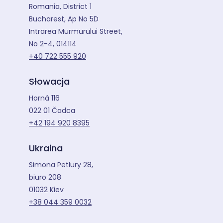
Romania, District 1
Bucharest, Ap No 5D
Intrarea Murmurului Street,
No 2-4, 014114
+40 722 555 920
Słowacja
Horná 116
022 01 Čadca
+42 194 920 8395
Ukraina
Simona Petlury 28,
biuro 208
01032 Kiev
+38 044 359 0032