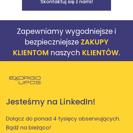
Skontaktuj się z nami!
Zapewniamy wygodniejsze i
bezpieczniejsze
ZAKUPY
KLIENTOM
naszych
KLIENTÓW
.
Powróć do strony głównej
Jesteśmy na LinkedIn!
Dołącz do ponad 4 tysięcy obserwujących.
Bądź na bieżąco!