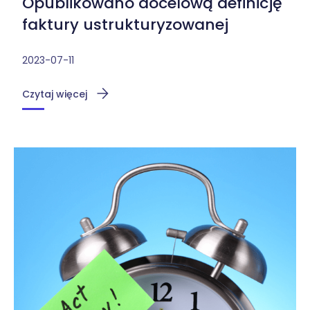
Opublikowano docelową definicję
faktury ustrukturyzowanej
O Firmie
2023-07-11
Oprogramowanie
Czytaj więcej
Raporty
Serwis IT i urządzeń
Urządzenia
Usługi IT
Wydarzenie