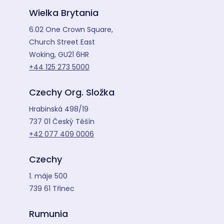
Wielka Brytania
6.02 One Crown Square,
Church Street East
Woking, GU21 6HR
+44 125 273 5000
Czechy Org. Složka
Hrabinská 498/19
737 01 Český Těšín
+42 077 409 0006
Czechy
1. máje 500
739 61 Třinec
Rumunia