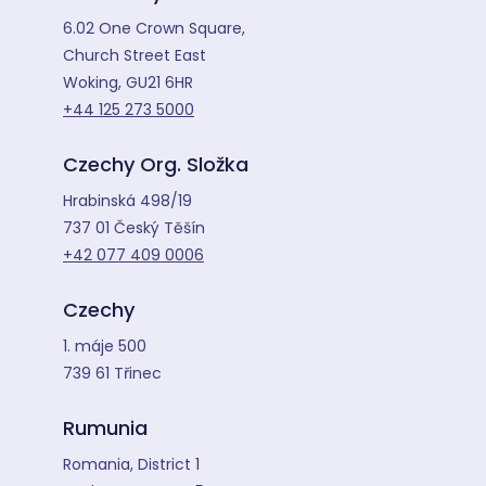
6.02 One Crown Square,
Church Street East
Woking, GU21 6HR
+44 125 273 5000
Czechy Org. Složka
Hrabinská 498/19
737 01 Český Těšín
+42 077 409 0006
Czechy
1. máje 500
739 61 Třinec
Rumunia
Romania, District 1