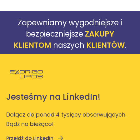
Zapewniamy wygodniejsze i
bezpieczniejsze
ZAKUPY
KLIENTOM
naszych
KLIENTÓW
.
Powróć do strony głównej
Jesteśmy na LinkedIn!
Dołącz do ponad 4 tysięcy obserwujących.
Bądź na bieżąco!
Przejdź do LinkedIn