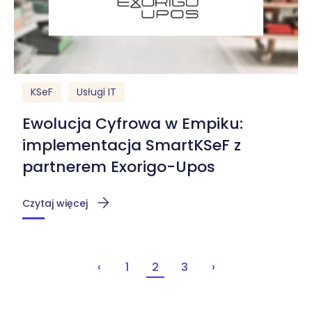
KSeF
Usługi IT
Ewolucja Cyfrowa w Empiku:
implementacja SmartKSeF z
partnerem Exorigo-Upos
Czytaj więcej
‹
1
2
3
›