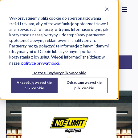
Strona główna
Szukaj na stronie
Otwór
Przejdź do treści
Skontaktuj s
Wykorzystujemy pliki cookie do spersonalizowania
treści i reklam, aby oferować funkcje społecznościowe i
Exorigo-Upos
Case Studies
analizować ruch w naszej witrynie. Informacje o tym, jak
korzystasz z naszej witryny, udostępniamy partnerom
Nasze
Case Studies
społecznościowym, reklamowym i analitycznym.
Partnerzy mogą połączyć te informacje z innymi danymi
otrzymanymi od Ciebie lub uzyskanymi podczas
korzystania z ich usług. Więcej informacji znajdziesz w
Zmień kategorię
naszej
polityce prywatności.
Dostosuj wybory plików cookie
Wszystkie
Akceptuję wszystkie
Odrzucam wszystkie
pliki cookie
pliki cookie
Cyberbezpieczeństwo
E-commerce
Infrastruktura IT
KSeF