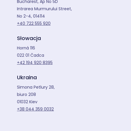
Bucharest, Ap No 5D
Intrarea Murmurului Street,
No 2-4, 014114
+40 722 555 920
Słowacja
Horná 116
022 01 Čadca
+42 194 920 8395
Ukraina
Simona Petlury 28,
biuro 208
01032 Kiev
+38 044 359 0032