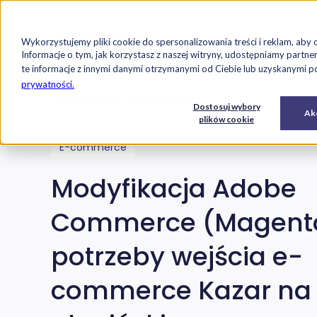
Strona główna
Oferta
Case studi
Wykorzystujemy pliki cookie do spersonalizowania treści i reklam, aby 
Przejdź do treści
Informacje o tym, jak korzystasz z naszej witryny, udostępniamy par
te informacje z innymi danymi otrzymanymi od Ciebie lub uzyskanymi pod
prywatności.
Exorigo-Upos
Case Study
E-
Usługi
Dostosuj wybory
Oprogramowanie
Akc
commerce
IT
plików cookie
E-commerce
Modyfikacja Adobe
Commerce (Magent
potrzeby wejścia e-
commerce Kazar na 