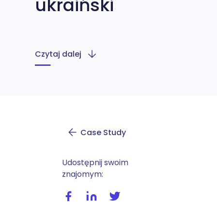
ukraiński
Czytaj dalej
Case Study
Udostępnij swoim
znajomym:
Udostępnij wpis na facebooku
Udostępnij wpis na linkedIn
Udostępnij wpis na twitte