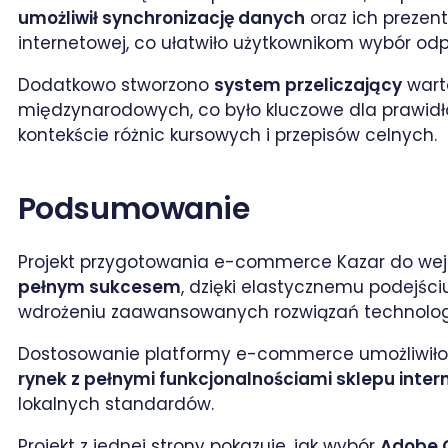
umożliwił synchronizację danych
oraz ich prezent
internetowej, co ułatwiło użytkownikom wybór od
Dodatkowo stworzono
system przeliczający
wart
międzynarodowych, co było kluczowe dla prawid
kontekście różnic kursowych i przepisów celnych.
Podsumowanie
Projekt przygotowania e-commerce Kazar do wejś
pełnym sukcesem
, dzięki elastycznemu podejśc
wdrożeniu zaawansowanych rozwiązań technolog
Dostosowanie platformy e-commerce umożliwiło 
rynek z pełnymi funkcjonalnościami sklepu inte
lokalnych standardów.
Projekt z jednej strony pokazuje, jak wybór
Adobe 