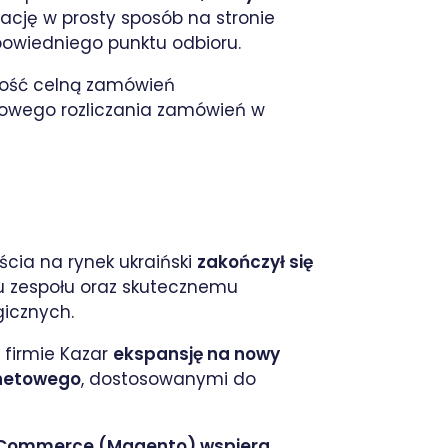
ację w prosty sposób na stronie
powiedniego punktu odbioru.
ość celną zamówień
łowego rozliczania zamówień w
cia na rynek ukraiński
zakończył się
iu zespołu oraz skutecznemu
icznych.
firmie Kazar
ekspansję na nowy
rnetowego
, dostosowanymi do
Commerce (Magento) wspiera