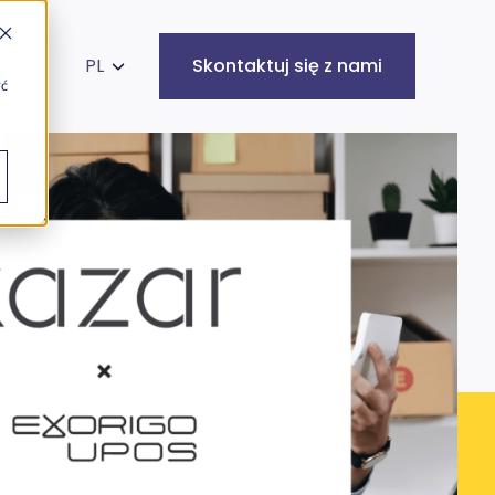
kaj na stronie
PL
Skontaktuj się z nami
yć
Infrastruktura
Cyberbezpieczeństwo
IT