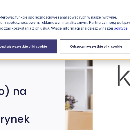
Szu
es
Raport RetailTech
Blog
O nas
Kariera
oferować funkcje społecznościowe i analizować ruch w naszej witrynie.
tnerom społecznościowym, reklamowym i analitycznym. Partnerzy mogą połącz
czas korzystania z ich usług. Więcej informacji znajdziesz w naszej
polityce
Drukarki
Serwis IT i
Urządzenia
eptuję wszystkie pliki cookie
Odrzucam wszystkie pliki cookie
fiskalne
urządzeń
o) na
rynek