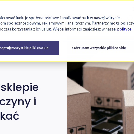
Szu
es
Raport RetailTech
Blog
O nas
Kariera
oferować funkcje społecznościowe i analizować ruch w naszej witrynie.
tnerom społecznościowym, reklamowym i analitycznym. Partnerzy mogą połącz
czas korzystania z ich usług. Więcej informacji znajdziesz w naszej
polityce
Drukarki
Serwis IT i
Urządzenia
eptuję wszystkie pliki cookie
Odrzucam wszystkie pliki cookie
fiskalne
urządzeń
sklepie
czyny i
skać