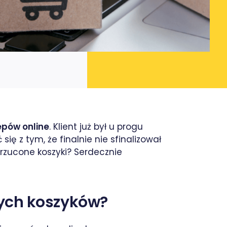
epów online
. Klient już był u progu
 z tym, że finalnie nie sfinalizował
orzucone koszyki? Serdecznie
nych koszyków?