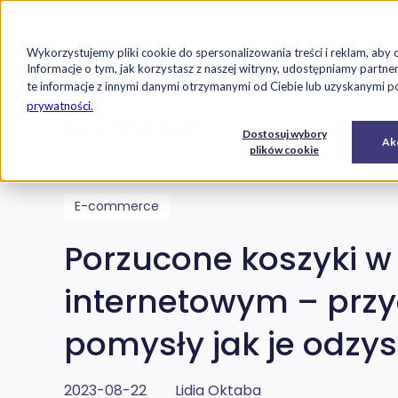
Strona główna
Oferta
Case studi
Wykorzystujemy pliki cookie do spersonalizowania treści i reklam, aby 
Przejdź do treści
Informacje o tym, jak korzystasz z naszej witryny, udostępniamy par
te informacje z innymi danymi otrzymanymi od Ciebie lub uzyskanymi pod
prywatności.
Exorigo-Upos
Blog
E-
Usługi
Dostosuj wybory
Oprogramowanie
Akc
commerce
IT
plików cookie
E-commerce
Porzucone koszyki w 
internetowym – przy
pomysły jak je odzy
2023-08-22
Lidia Oktaba