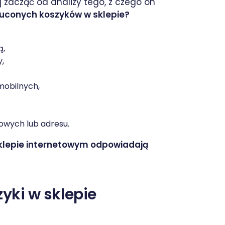
j zacząć od analizy tego, z czego on
zuconych koszyków w sklepie?
ą,
,
mobilnych,
owych lub adresu.
klepie internetowym odpowiadają
yki w sklepie