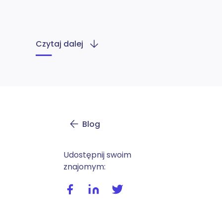
Czytaj dalej
Blog
Udostępnij swoim
znajomym:
Udostępnij wpis na facebooku
Udostępnij wpis na linkedIn
Udostępnij wpis na twitte