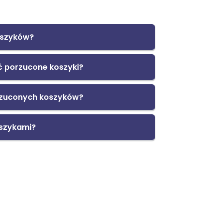
oszyków?
 porzucone koszyki?
rzuconych koszyków?
oszykami?