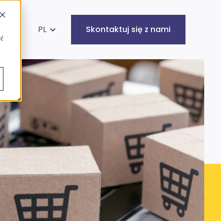
kaj na stronie
PL
Skontaktuj się z nami
yć
Infrastruktura
Cyberbezpieczeństwo
IT