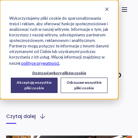
Strona główna
Szukaj na stronie
Otwór
Przejdź do treści
Skontaktuj s
Wykorzystujemy pliki cookie do spersonalizowania
treści i reklam, aby oferować funkcje społecznościowe i
Exorigo-Upos
Case Study
analizować ruch w naszej witrynie. Informacje o tym, jak
korzystasz z naszej witryny, udostępniamy partnerom
społecznościowym, reklamowym i analitycznym.
Usługi IT
Partnerzy mogą połączyć te informacje z innymi danymi
otrzymanymi od Ciebie lub uzyskanymi podczas
korzystania z ich usług. Więcej informacji znajdziesz w
Usługi IT w projekcie
naszej
polityce prywatności.
migracji sklepów Tesco do
Dostosuj wybory plików cookie
Akceptuję wszystkie
Odrzucam wszystkie
Netto
pliki cookie
pliki cookie
Czytaj dalej