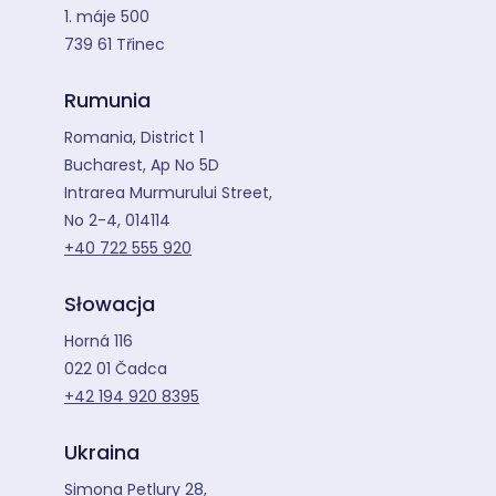
1. máje 500
739 61 Třinec
Rumunia
Romania, District 1
Bucharest, Ap No 5D
Intrarea Murmurului Street,
No 2-4, 014114
+40 722 555 920
Słowacja
Horná 116
022 01 Čadca
+42 194 920 8395
Ukraina
Simona Petlury 28,