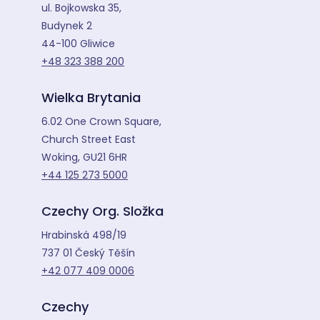
ul. Bojkowska 35,
Budynek 2
44-100 Gliwice
+48 323 388 200
Wielka Brytania
6.02 One Crown Square,
Church Street East
Woking, GU21 6HR
+44 125 273 5000
Czechy Org. Složka
Hrabinská 498/19
737 01 Český Těšín
+42 077 409 0006
Czechy