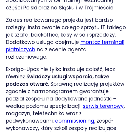
zlokalizowanych w centralnej i wschodniej
części Polski oraz na Śląsku i w Trójmieście.
Zakres realizowanego projektu jest bardzo
rozległy: instalowanie całego sprzętu IT takiego
jak szafa, backoffice, kasy w sali sprzedaży.
Dodatkowo usługa obejmuje
montaż terminali
płatniczych
na zlecenie agenta
rozliczeniowego.
Exorigo-Upos nie tylko instaluje całość, lecz
również
świadczy usługi wsparcia, także
podczas otwarć
. Sprawną realizację projektów
zgodnie z harmonogramem gwarantuje
podział zespołu na dedykowane jednostki –
według poziomu specjalizacji:
serwis terenowy
,
magazyn, teletechnika wraz z
podwykonawcami,
commissioning
, zespół
wykonawczy, który szkoli zespoły realizujące.