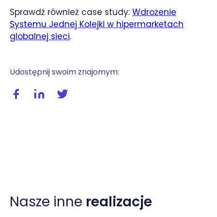
Sprawdź również case study:
Wdrożenie
Systemu Jednej Kolejki w hipermarketach
globalnej sieci
.
Udostępnij swoim znajomym:
Udostępnij wpis na facebooku
Udostępnij wpis na linkedIn
Udostępnij wpis na twitterze / X
Nasze inne
realizacje