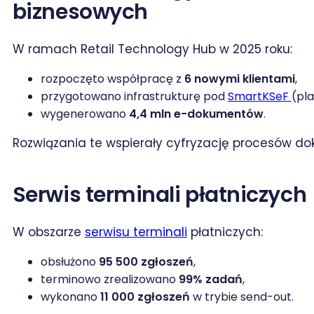
biznesowych
W ramach Retail Technology Hub w 2025 roku:
rozpoczęto współpracę z
6 nowymi klientami
,
przygotowano infrastrukturę pod
SmartKSeF
(pl
wygenerowano
4,4 mln e-dokumentów
.
Rozwiązania te wspierały cyfryzację procesów d
Serwis terminali płatniczych
W obszarze
serwisu terminali
płatniczych:
obsłużono
95 500 zgłoszeń
,
terminowo zrealizowano
99% zadań
,
wykonano
11 000 zgłoszeń
w trybie send-out.