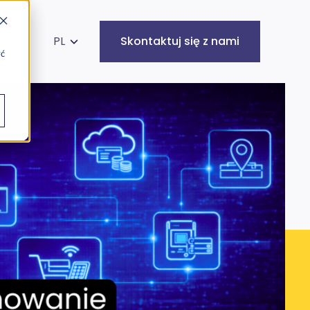
kaj na stronie
PL
Skontaktuj się z nami
yć
Infrastruktura
Cyberbezpieczeństwo
IT