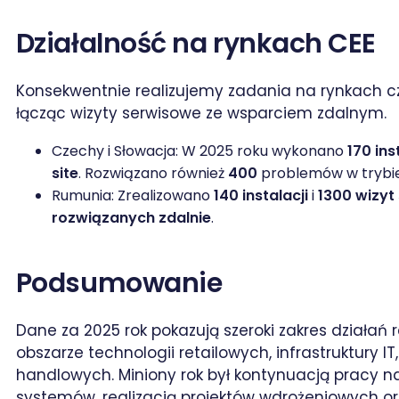
Działalność na rynkach CEE
Konsekwentnie realizujemy zadania na rynkach c
łącząc wizyty serwisowe ze wsparciem zdalnym.
Czechy i Słowacja: W 2025 roku wykonano
170 ins
site
. Rozwiązano również
400
problemów w trybi
Rumunia: Zrealizowano
140 instalacji
i
1300 wizyt
rozwiązanych zdalnie
.
Podsumowanie
Dane za 2025 rok pokazują szeroki zakres działań
obszarze technologii retailowych, infrastruktury 
handlowych. Miniony rok był kontynuacją pracy 
systemów, realizacją projektów wdrożeniowych o