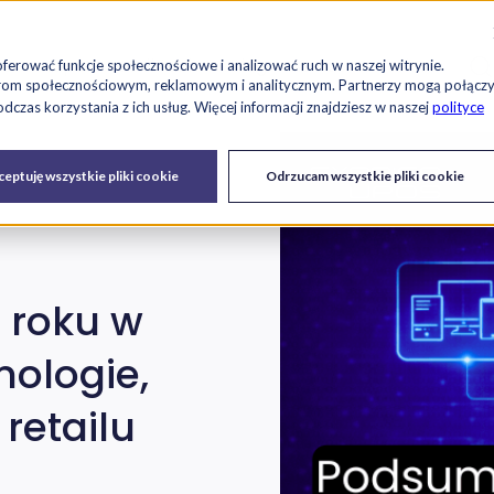
Szu
es
Raport RetailTech
Blog
O nas
Kariera
oferować funkcje społecznościowe i analizować ruch w naszej witrynie.
tnerom społecznościowym, reklamowym i analitycznym. Partnerzy mogą połącz
czas korzystania z ich usług. Więcej informacji znajdziesz w naszej
polityce
Drukarki
Serwis IT i
Urządzenia
eptuję wszystkie pliki cookie
Odrzucam wszystkie pliki cookie
fiskalne
urządzeń
 roku w
nologie,
 retailu