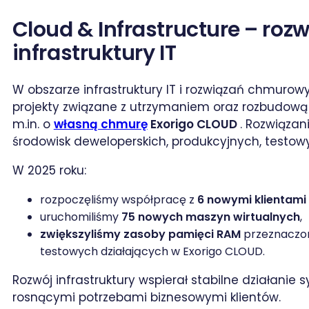
Cloud & Infrastructure – rozw
infrastruktury IT
W obszarze infrastruktury IT i rozwiązań chmurow
projekty związane z utrzymaniem oraz rozbudow
m.in. o
własną chmurę
Exorigo CLOUD
. Rozwiązan
środowisk deweloperskich, produkcyjnych, testow
W 2025 roku:
rozpoczęliśmy współpracę z
6 nowymi klientam
uruchomiliśmy
75 nowych maszyn wirtualnych
,
zwiększyliśmy zasoby pamięci RAM
przeznaczon
testowych działających w Exorigo CLOUD.
Rozwój infrastruktury wspierał stabilne działanie
rosnącymi potrzebami biznesowymi klientów.