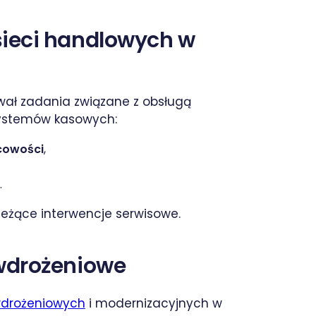
sieci handlowych w
ował zadania związane z obsługą
 systemów kasowych:
cowości
,
.
bieżące interwencje serwisowe.
 wdrożeniowe
wdrożeniowych
i modernizacyjnych w