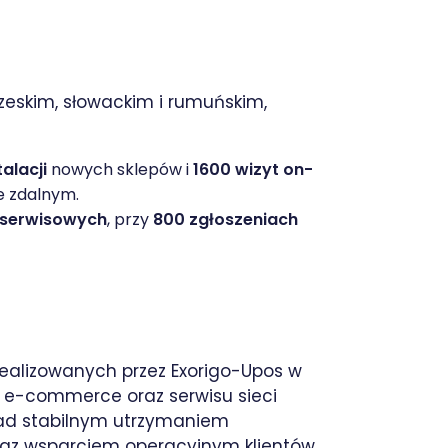
zeskim, słowackim i rumuńskim,
talacji
nowych sklepów i
1600 wizyt on-
e zdalnym.
 serwisowych
, przy
800 zgłoszeniach
 realizowanych przez Exorigo-Upos w
IT, e-commerce oraz serwisu sieci
nad stabilnym utrzymaniem
raz wsparciem operacyjnym klientów