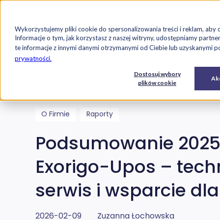
Strona główna
Oferta
Case studi
Wykorzystujemy pliki cookie do spersonalizowania treści i reklam, aby 
Przejdź do treści
Informacje o tym, jak korzystasz z naszej witryny, udostępniamy par
te informacje z innymi danymi otrzymanymi od Ciebie lub uzyskanymi pod
prywatności.
Exorigo-Upos
Blog
E-
Usługi
Dostosuj wybory
Oprogramowanie
Akc
commerce
IT
plików cookie
O Firmie
Raporty
Podsumowanie 2025
Exorigo-Upos – tech
serwis i wsparcie dla
2026-02-09
Zuzanna Łochowska