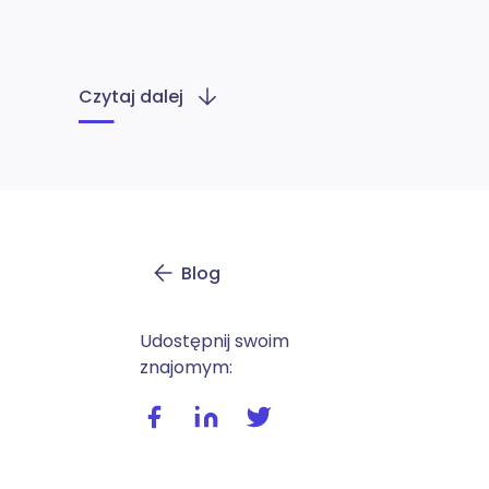
Czytaj dalej
Blog
Udostępnij swoim
znajomym:
Udostępnij wpis na facebooku
Udostępnij wpis na linkedIn
Udostępnij wpis na twitte