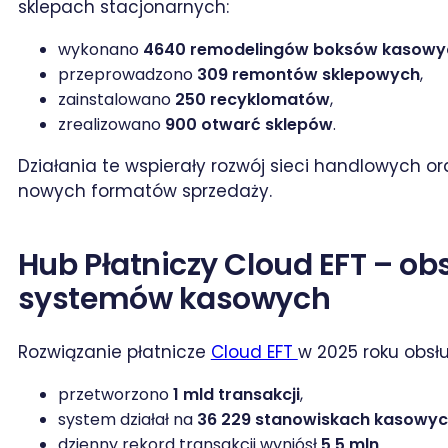
sklepach stacjonarnych:
wykonano
4640 remodelingów boksów kasowy
przeprowadzono
309 remontów sklepowych
,
zainstalowano
250 recyklomatów
,
zrealizowano
900 otwarć sklepów
.
Działania te wspierały rozwój sieci handlowych 
nowych formatów sprzedaży.
Hub Płatniczy Cloud EFT – obs
systemów kasowych
Rozwiązanie płatnicze
Cloud EFT
w 2025 roku obsłu
przetworzono
1 mld transakcji
,
system działał na
36 229 stanowiskach kasowy
dzienny rekord transakcji wyniósł
5,5 mln
.