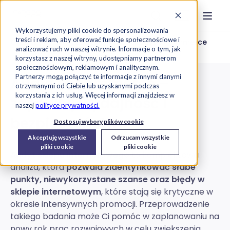
Strona główna
Szukaj na stronie
Otwór
Przejdź do treści
Skontaktuj s
Wykorzystujemy pliki cookie do spersonalizowania
treści i reklam, aby oferować funkcje społecznościowe i
Oferta
Cyberbezpieczeństwo
Audyt E-commerce
analizować ruch w naszej witrynie. Informacje o tym, jak
korzystasz z naszej witryny, udostępniamy partnerom
społecznościowym, reklamowym i analitycznym.
Partnerzy mogą połączyć te informacje z innymi danymi
Audyt e-commerce –
otrzymanymi od Ciebie lub uzyskanymi podczas
korzystania z ich usług. Więcej informacji znajdziesz w
zapewnij wydajność i
naszej
polityce prywatności.
bezpieczeństwo
Dostosuj wybory plików cookie
Akceptuję wszystkie
Odrzucam wszystkie
pliki cookie
pliki cookie
Audyt sklepu internetowego
to kompleksowa
analiza, która
pozwala zidentyfikować słabe
punkty, niewykorzystane szanse oraz błędy w
sklepie internetowym
, które stają się krytyczne w
okresie intensywnych promocji. Przeprowadzenie
takiego badania może Ci pomóc w zaplanowaniu na
nowy rok prac rozwojowych w celu zwiększenia