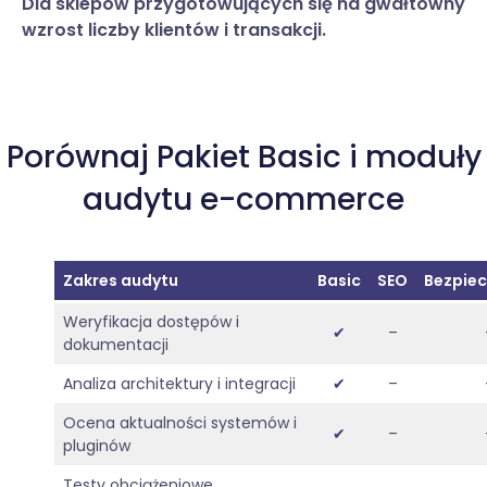
Dla sklepów przygotowujących się na gwałtowny
wzrost liczby klientów i transakcji.
Porównaj Pakiet Basic i moduły
audytu e-commerce
Zakres audytu
Basic
SEO
Bezpie
Weryfikacja dostępów i
✔
–
dokumentacji
Analiza architektury i integracji
✔
–
Ocena aktualności systemów i
✔
–
pluginów
Testy obciążeniowe