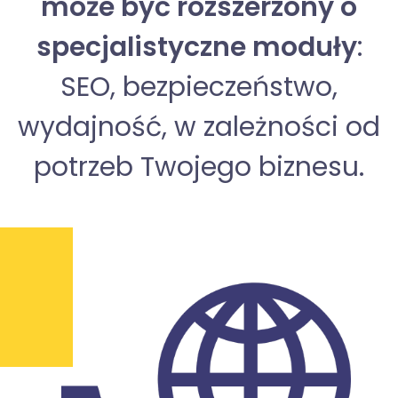
może być rozszerzony o
specjalistyczne moduły
:
SEO, bezpieczeństwo,
wydajność, w zależności od
potrzeb Twojego biznesu.
Kl