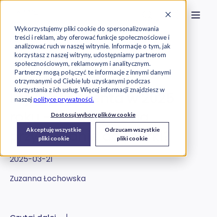
Strona główna
Szukaj na stronie
Otwór
Przejdź do treści
Skontaktuj s
Wykorzystujemy pliki cookie do spersonalizowania
treści i reklam, aby oferować funkcje społecznościowe i
Exorigo-Upos
Blog
analizować ruch w naszej witrynie. Informacje o tym, jak
korzystasz z naszej witryny, udostępniamy partnerom
społecznościowym, reklamowym i analitycznym.
Raporty
Partnerzy mogą połączyć te informacje z innymi danymi
otrzymanymi od Ciebie lub uzyskanymi podczas
korzystania z ich usług. Więcej informacji znajdziesz w
Lojalność klienta w 2025
naszej
polityce prywatności.
roku – co wpływa na
Dostosuj wybory plików cookie
Akceptuję wszystkie
Odrzucam wszystkie
przywiązanie do marki?
pliki cookie
pliki cookie
2025-03-21
Zuzanna Łochowska