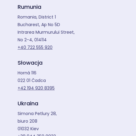
Rumunia
Romania, District 1
Bucharest, Ap No 5D
Intrarea Murmurului Street,
No 2-4, 014114
+40 722 555 920
Słowacja
Horná 116
022 01 Čadca
+42 194 920 8395
Ukraina
Simona Petlury 28,
biuro 208
01032 Kiev