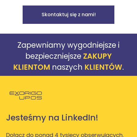
Skontaktuj się z nami!
Zapewniamy wygodniejsze i
bezpieczniejsze
ZAKUPY
KLIENTOM
naszych
KLIENTÓW
.
Powróć do strony głównej
Jesteśmy na LinkedIn!
Dołącz do ponad 4 tysięcy obserwujących.