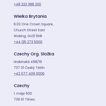
+48 323 388 200
Wielka Brytania
6.02 One Crown Square,
Church Street East
Woking, GU21 6HR
+44 125 273 5000
Czechy Org. Složka
Hrabinská 498/19
737 01 Český Těšín
+42 077 409 0006
Czechy
1. máje 500
739 61 Třinec