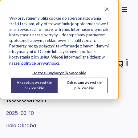
Strona główna
Szukaj na stronie
Otwór
Przejdź do treści
Skontaktuj s
Wykorzystujemy pliki cookie do spersonalizowania
treści i reklam, aby oferować funkcje społecznościowe i
Exorigo-Upos
Blog
analizować ruch w naszej witrynie. Informacje o tym, jak
korzystasz z naszej witryny, udostępniamy partnerom
społecznościowym, reklamowym i analitycznym.
E-commerce
Raporty
Partnerzy mogą połączyć te informacje z innymi danymi
otrzymanymi od Ciebie lub uzyskanymi podczas
korzystania z ich usług. Więcej informacji znajdziesz w
Jak konsumenci wyszukują i
naszej
polityce prywatności.
kupują produkty? – raport
Dostosuj wybory plików cookie
Akceptuję wszystkie
Odrzucam wszystkie
Salsify „2025 Consumer
pliki cookie
pliki cookie
Research”
2025-03-10
Lidia Oktaba