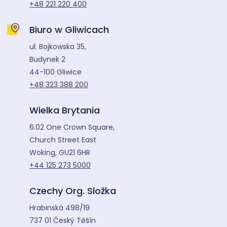
+48 221 220 400
Biuro w Gliwicach
ul. Bojkowska 35,
Budynek 2
44-100 Gliwice
+48 323 388 200
Wielka Brytania
6.02 One Crown Square,
Church Street East
Woking, GU21 6HR
+44 125 273 5000
Czechy Org. Složka
Hrabinská 498/19
737 01 Český Těšín