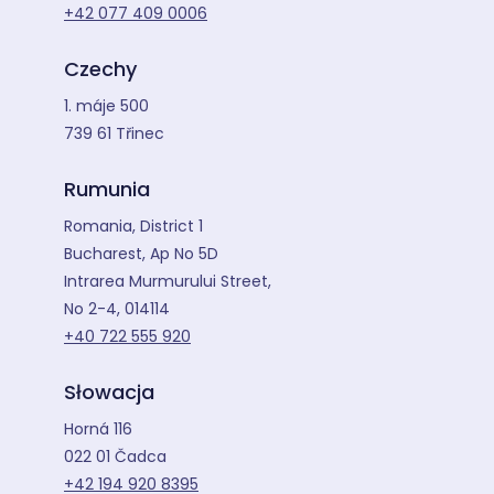
+42 077 409 0006
Czechy
1. máje 500
739 61 Třinec
Rumunia
Romania, District 1
Bucharest, Ap No 5D
Intrarea Murmurului Street,
No 2-4, 014114
+40 722 555 920
Słowacja
Horná 116
022 01 Čadca
+42 194 920 8395