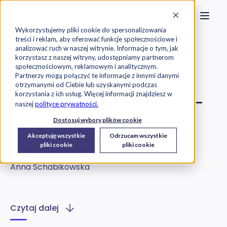
Strona główna
Szukaj na stronie
Otwór
Przejdź do treści
Skontaktuj s
Wykorzystujemy pliki cookie do spersonalizowania
treści i reklam, aby oferować funkcje społecznościowe i
Exorigo-Upos
Blog
analizować ruch w naszej witrynie. Informacje o tym, jak
korzystasz z naszej witryny, udostępniamy partnerom
społecznościowym, reklamowym i analitycznym.
E-commerce
ESG
Partnerzy mogą połączyć te informacje z innymi danymi
otrzymanymi od Ciebie lub uzyskanymi podczas
korzystania z ich usług. Więcej informacji znajdziesz w
Jak ograniczyć zwroty w e-
naszej
polityce prywatności.
commerce?
Dostosuj wybory plików cookie
Akceptuję wszystkie
Odrzucam wszystkie
2023-03-27
pliki cookie
pliki cookie
Anna Schabikowska
Czytaj dalej