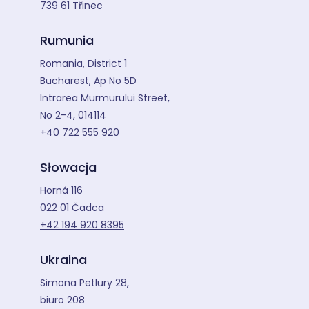
739 61 Třinec
Rumunia
Romania, District 1
Bucharest, Ap No 5D
Intrarea Murmurului Street,
No 2-4, 014114
+40 722 555 920
Słowacja
Horná 116
022 01 Čadca
+42 194 920 8395
Ukraina
Simona Petlury 28,
biuro 208