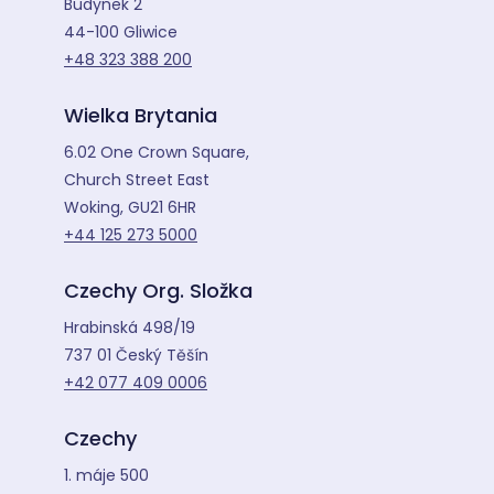
Budynek 2
44-100 Gliwice
+48 323 388 200
Wielka Brytania
6.02 One Crown Square,
Church Street East
Woking, GU21 6HR
+44 125 273 5000
Czechy Org. Složka
Hrabinská 498/19
737 01 Český Těšín
+42 077 409 0006
Czechy
1. máje 500