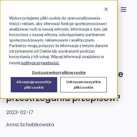
Strona główna
Szukaj na stronie
Otwór
Przejdź do treści
Skontaktuj s
Wykorzystujemy pliki cookie do spersonalizowania
treści i reklam, aby oferować funkcje społecznościowe i
Exorigo-Upos
Blog
analizować ruch w naszej witrynie. Informacje o tym, jak
korzystasz z naszej witryny, udostępniamy partnerom
społecznościowym, reklamowym i analitycznym.
Oprogramowanie
Usługi IT
Partnerzy mogą połączyć te informacje z innymi danymi
otrzymanymi od Ciebie lub uzyskanymi podczas
korzystania z ich usług. Więcej informacji znajdziesz w
Digitalizacja w retailu a
naszej
polityce prywatności.
dyrektywa Omnibus – jakie
Dostosuj wybory plików cookie
Akceptuję wszystkie
Odrzucam wszystkie
narzędzia pomogą w
pliki cookie
pliki cookie
przestrzeganiu przepisów?
2023-02-17
Anna Schabikowska