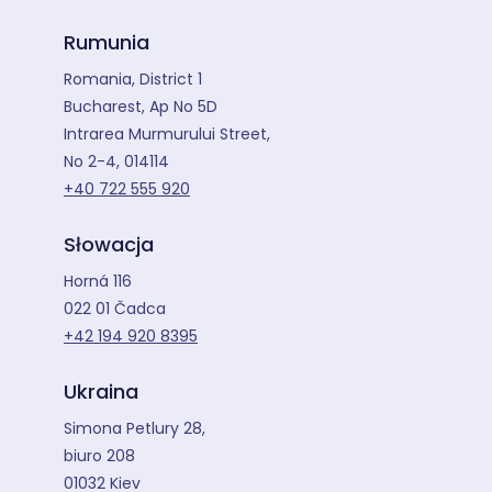
Rumunia
Romania, District 1
Bucharest, Ap No 5D
Intrarea Murmurului Street,
No 2-4, 014114
+40 722 555 920
Słowacja
Horná 116
022 01 Čadca
+42 194 920 8395
Ukraina
Simona Petlury 28,
biuro 208
01032 Kiev