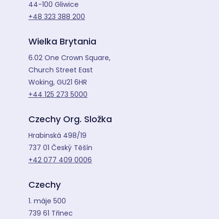
44-100 Gliwice
+48 323 388 200
Wielka Brytania
6.02 One Crown Square,
Church Street East
Woking, GU21 6HR
+44 125 273 5000
Czechy Org. Složka
Hrabinská 498/19
737 01 Český Těšín
+42 077 409 0006
Czechy
1. máje 500
739 61 Třinec