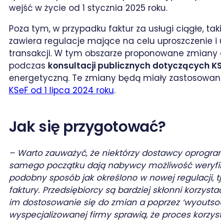
wejść w życie od 1 stycznia 2025 roku.
Poza tym, w przypadku faktur za usługi ciągłe, ta
zawiera regulacje mające na celu uproszczenie 
transakcji. W tym obszarze proponowane zmiany
podczas
konsultacji publicznych dotyczących K
energetyczną. Te zmiany będą miały zastosowa
KSeF od 1 lipca 2024 roku
.
Jak się przygotować?
– Warto zauważyć, że niektórzy dostawcy oprogram
samego początku dają nabywcy możliwość weryfika
podobny sposób jak określono w nowej regulacji, tj
faktury. Przedsiębiorcy są bardziej skłonni korzyst
im dostosowanie się do zmian a poprzez ‘wyoutso
wyspecjalizowanej firmy sprawią, że proces korzyst