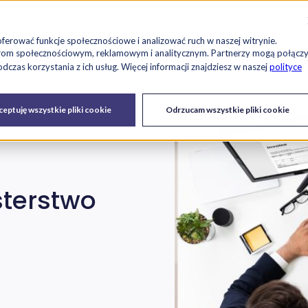
Szu
es
Raport RetailTech
Blog
O nas
Kariera
oferować funkcje społecznościowe i analizować ruch w naszej witrynie.
tnerom społecznościowym, reklamowym i analitycznym. Partnerzy mogą połącz
czas korzystania z ich usług. Więcej informacji znajdziesz w naszej
polityce
Drukarki
Serwis IT i
Urządzenia
eptuję wszystkie pliki cookie
Odrzucam wszystkie pliki cookie
fiskalne
urządzeń
sterstwo