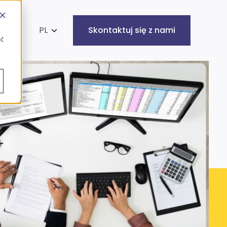
kaj na stronie
PL
Skontaktuj się z nami
yć
Infrastruktura
Cyberbezpieczeństwo
IT