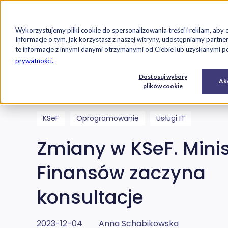
Strona główna
Oferta
Case studi
Wykorzystujemy pliki cookie do spersonalizowania treści i reklam, aby 
Przejdź do treści
Informacje o tym, jak korzystasz z naszej witryny, udostępniamy par
te informacje z innymi danymi otrzymanymi od Ciebie lub uzyskanymi pod
prywatności.
Exorigo-Upos
Blog
E-
Usługi
Dostosuj wybory
Oprogramowanie
Akc
commerce
IT
plików cookie
KSeF
Oprogramowanie
Usługi IT
Zmiany w KSeF. Mini
Finansów zaczyna
konsultacje
2023-12-04
Anna Schabikowska