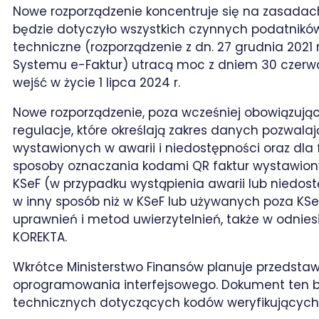
Nowe rozporządzenie koncentruje się na zasadach
będzie dotyczyło wszystkich czynnych podatnikó
techniczne (rozporządzenie z dn. 27 grudnia 2021 
Systemu e-Faktur) utracą moc z dniem 30 czerwc
wejść w życie 1 lipca 2024 r.
Nowe rozporządzenie, poza wcześniej obowiązuj
regulacje, które określają zakres danych pozwala
wystawionych w awarii i niedostępności oraz dla f
sposoby oznaczania kodami QR faktur wystawio
KSeF (w przypadku wystąpienia awarii lub niedo
w inny sposób niż w KSeF lub używanych poza KSe
uprawnień i metod uwierzytelnień, także w odniesi
KOREKTA.
Wkrótce Ministerstwo Finansów planuje przedstaw
oprogramowania interfejsowego. Dokument ten b
technicznych dotyczących kodów weryfikujących,