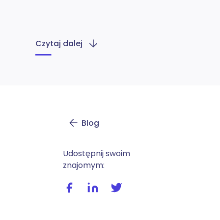
Czytaj dalej
Blog
Udostępnij swoim
znajomym:
Udostępnij wpis na facebooku
Udostępnij wpis na linkedIn
Udostępnij wpis na twitte