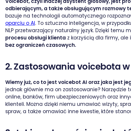
Voicebot, czyli inaczej asystent głosowy, jes
odbierającym, a także obsługującym rozmowy t
bazuje na technologii automatycznego rozpozna
oparciu o AI
. To sztuczna inteligencja, w przypad
NLP przetwarzający naturalny język. Dzięki temu
procesu obsługi klienta
z korzyścią dla firmy, ale 
bez ograniczeń czasowych.
2. Zastosowania voicebota w
Wiemy już, co to jest voicebot AI oraz jaka jest j
jednak głównie ma on zastosowanie? Narzędzie to
online, banków, firm ubezpieczeniowych oraz inn
klienteli. Można dzięki niemu umawiać wizyty, sp
spraw, a także omawiać inne kwestie, które stano