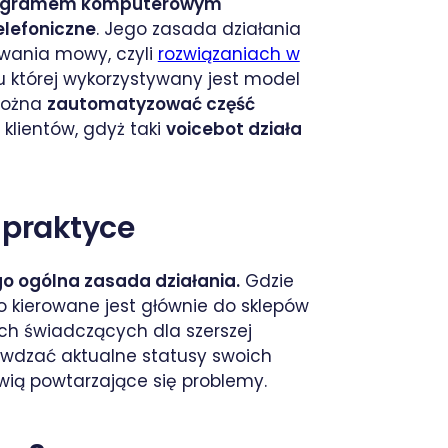
t programem komputerowym
elefoniczne
. Jego zasada działania
wania mowy, czyli
rozwiązaniach w
ku której wykorzystywany jest model
 można
zautomatyzować część
i klientów, gdyż taki
voicebot działa
 praktyce
ego ogólna zasada działania.
Gdzie
 kierowane jest głównie do sklepów
ych świadczących dla szerszej
rawdzać aktualne statusy swoich
wią powtarzające się problemy.