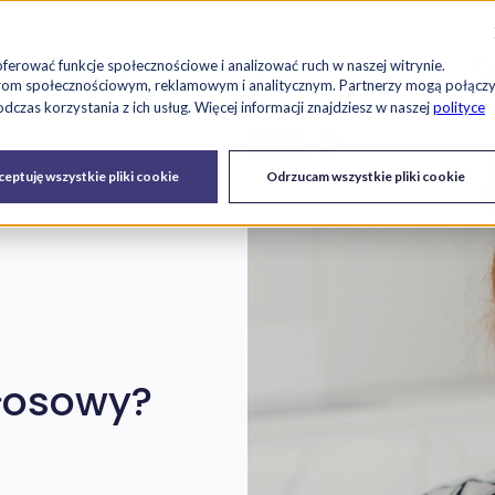
Szu
es
Raport RetailTech
Blog
O nas
Kariera
oferować funkcje społecznościowe i analizować ruch w naszej witrynie.
tnerom społecznościowym, reklamowym i analitycznym. Partnerzy mogą połącz
czas korzystania z ich usług. Więcej informacji znajdziesz w naszej
polityce
Drukarki
Serwis IT i
Urządzenia
eptuję wszystkie pliki cookie
Odrzucam wszystkie pliki cookie
fiskalne
urządzeń
głosowy?