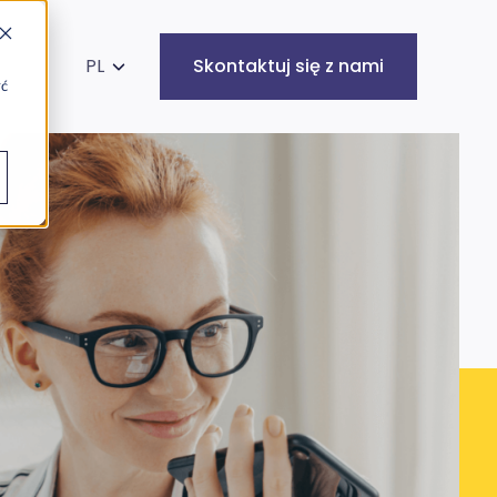
kaj na stronie
PL
Skontaktuj się z nami
yć
Infrastruktura
Cyberbezpieczeństwo
IT