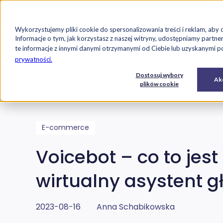
Strona główna
Oferta
Case studi
Wykorzystujemy pliki cookie do spersonalizowania treści i reklam, aby 
Przejdź do treści
Informacje o tym, jak korzystasz z naszej witryny, udostępniamy par
te informacje z innymi danymi otrzymanymi od Ciebie lub uzyskanymi pod
prywatności.
Exorigo-Upos
Blog
E-
Usługi
Dostosuj wybory
Oprogramowanie
Akc
commerce
IT
plików cookie
E-commerce
Voicebot – co to jest
wirtualny asystent 
2023-08-16
Anna Schabikowska