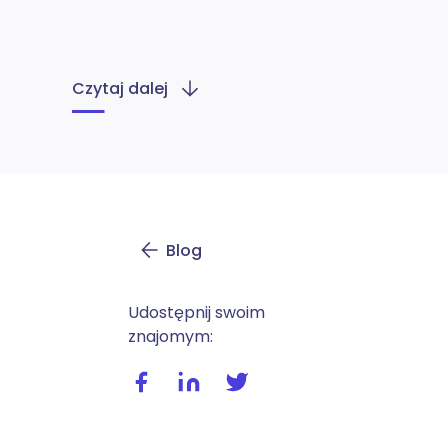
Czytaj dalej
Blog
Udostępnij swoim
znajomym:
Udostępnij wpis na facebooku
Udostępnij wpis na linkedIn
Udostępnij wpis na twitte