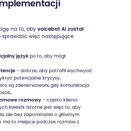
 implementacji
wagę na to, aby
voicebot AI został
 sprawdzić więc następujące
cjalny język
po to, aby mógł
ntencje
– dobrze, aby potrafił wychwycić
kryć potencjalne kryzysy,
ęsto są zdenerwowani, gdy komunikacja
osób,
oziomowe rozmowy
– często klienci
 kwestii. Istotne jest więc to, aby
ia, ale bez zapominania o głównym
jak ma to miejsce podczas rozmów z