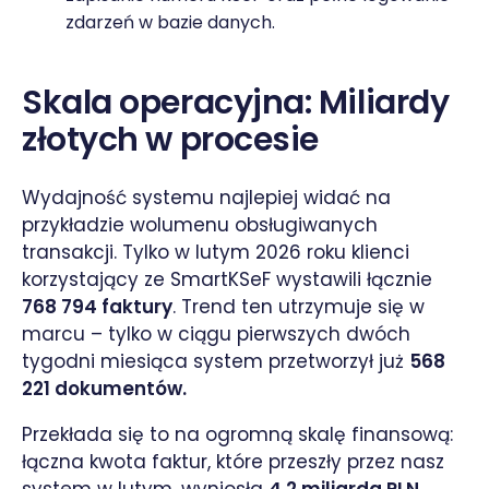
zdarzeń w bazie danych.
Skala operacyjna: Miliardy
złotych w procesie
Wydajność systemu najlepiej widać na
przykładzie wolumenu obsługiwanych
transakcji. Tylko w lutym 2026 roku klienci
korzystający ze SmartKSeF wystawili łącznie
768 794 faktury
. Trend ten utrzymuje się w
marcu – tylko w ciągu pierwszych dwóch
tygodni miesiąca system przetworzył już
568
221 dokumentów.
Przekłada się to na ogromną skalę finansową:
łączna kwota faktur, które przeszły przez nasz
system w lutym, wyniosła
4,2 miliarda PLN
.