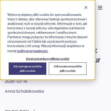
Strona główna
Szukaj na stronie
Otwór
Przejdź do treści
Skontaktuj s
Wykorzystujemy pliki cookie do spersonalizowania
treści i reklam, aby oferować funkcje społecznościowe i
Exorigo-Upos
Blog
analizować ruch w naszej witrynie. Informacje o tym, jak
korzystasz z naszej witryny, udostępniamy partnerom
społecznościowym, reklamowym i analitycznym.
KSeF
Oprogramowanie
Partnerzy mogą połączyć te informacje z innymi danymi
otrzymanymi od Ciebie lub uzyskanymi podczas
korzystania z ich usług. Więcej informacji znajdziesz w
SmartKSeF w liczbach: Jak
naszej
polityce prywatności.
procesujemy tysiące faktur
Dostosuj wybory plików cookie
Akceptuję wszystkie
Odrzucam wszystkie
w czasie rzeczywistym?
pliki cookie
pliki cookie
2026-03-18
Anna Schabikowska