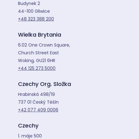
Budynek 2
44-100 Gliwice
+48 323 388 200
Wielka Brytania
6.02 One Crown Square,
Church Street East
Woking, GU21 6HR
+44 125 273 5000
Czechy Org. Složka
Hrabinská 498/19
737 01 Český Těšín
+42 077 409 0006
Czechy
1. máje 500