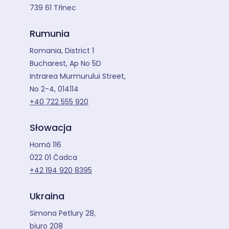
739 61 Třinec
Rumunia
Romania, District 1
Bucharest, Ap No 5D
Intrarea Murmurului Street,
No 2-4, 014114
+40 722 555 920
Słowacja
Horná 116
022 01 Čadca
+42 194 920 8395
Ukraina
Simona Petlury 28,
biuro 208