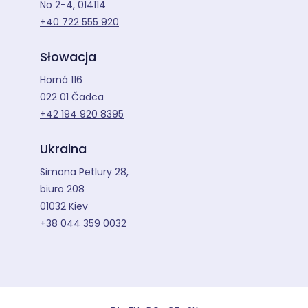
No 2-4, 014114
+40 722 555 920
Słowacja
Horná 116
022 01 Čadca
+42 194 920 8395
Ukraina
Simona Petlury 28,
biuro 208
01032 Kiev
+38 044 359 0032