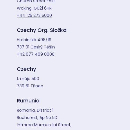
Church Street East
Woking, GU21 6HR
+44 125 273 5000
Czechy Org. Složka
Hrabinská 498/19
737 01 Český Těšín
+42 077 409 0006
Czechy
1. máje 500
739 61 Třinec
Rumunia
Romania, District 1
Bucharest, Ap No 5D
Intrarea Murmurului Street,