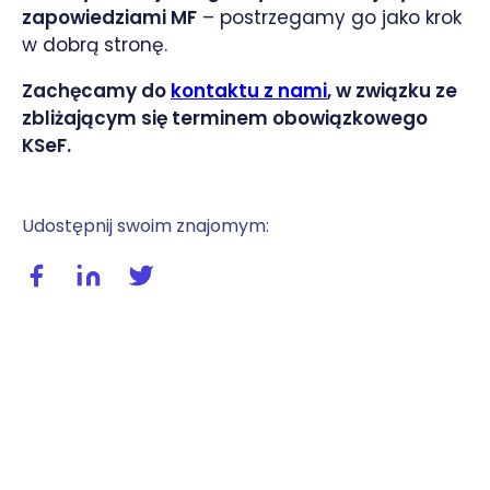
zapowiedziami MF
– postrzegamy go jako krok
w dobrą stronę.
Zachęcamy do
kontaktu z nami
, w związku ze
zbliżającym się terminem obowiązkowego
KSeF.
Udostępnij swoim znajomym:
Udostępnij wpis na facebooku
Udostępnij wpis na linkedIn
Udostępnij wpis na twitterze / X