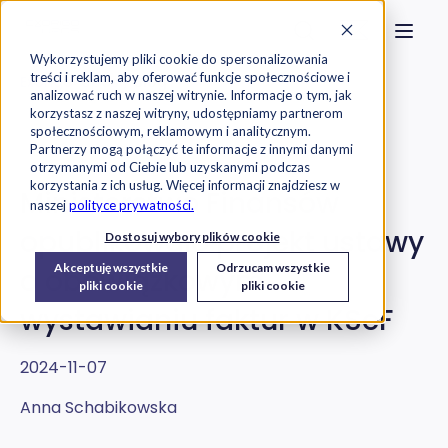
Strona główna
Szukaj na stronie
Otwór
Przejdź do treści
Skontaktuj s
Wykorzystujemy pliki cookie do spersonalizowania
treści i reklam, aby oferować funkcje społecznościowe i
Exorigo-Upos
Blog
analizować ruch w naszej witrynie. Informacje o tym, jak
korzystasz z naszej witryny, udostępniamy partnerom
społecznościowym, reklamowym i analitycznym.
KSeF
Partnerzy mogą połączyć te informacje z innymi danymi
otrzymanymi od Ciebie lub uzyskanymi podczas
korzystania z ich usług. Więcej informacji znajdziesz w
Ministerstwo Finansów
naszej
polityce prywatności.
opublikowało projekt ustawy
Dostosuj wybory plików cookie
Akceptuję wszystkie
Odrzucam wszystkie
o obowiązkowym
pliki cookie
pliki cookie
wystawianiu faktur w KSeF
2024-11-07
Anna Schabikowska