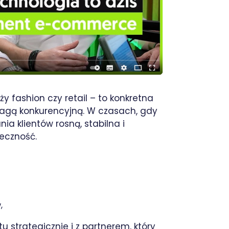
nży fashion czy retail – to konkretna
ewagą konkurencyjną. W czasach, gdy
a klientów rosną, stabilna i
ieczność.
,
u strategicznie i z partnerem, który