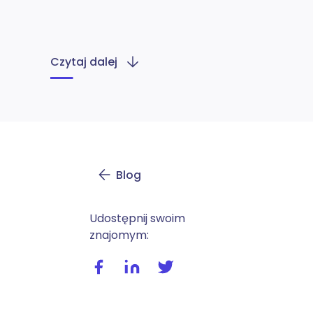
Czytaj dalej
Blog
Udostępnij swoim
znajomym:
Udostępnij wpis na facebooku
Udostępnij wpis na linkedIn
Udostępnij wpis na twitte