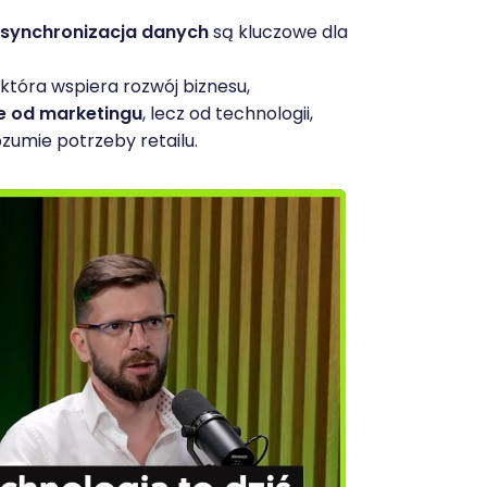
synchronizacja danych
są kluczowe dla
, która wspiera rozwój biznesu,
e od marketingu
, lecz od technologii,
ozumie potrzeby retailu.
Przejdź do str