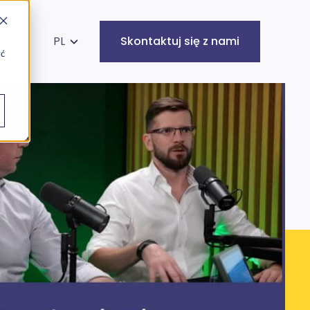
kaj na stronie
PL
Skontaktuj się z nami
yć
Infrastruktura
Cyberbezpieczeństwo
IT