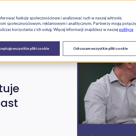
Szu
es
Raport RetailTech
Blog
O nas
Kariera
oferować funkcje społecznościowe i analizować ruch w naszej witrynie.
tnerom społecznościowym, reklamowym i analitycznym. Partnerzy mogą połącz
czas korzystania z ich usług. Więcej informacji znajdziesz w naszej
polityce
Drukarki
Serwis IT i
Urządzenia
eptuję wszystkie pliki cookie
Odrzucam wszystkie pliki cookie
fiskalne
urządzeń
tuje
ast