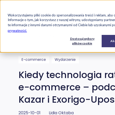
Strona główna
Oferta
Case studi
Wykorzystujemy pliki cookie do spersonalizowania treści i reklam, aby 
Przejdź do treści
Informacje o tym, jak korzystasz z naszej witryny, udostępniamy par
te informacje z innymi danymi otrzymanymi od Ciebie lub uzyskanymi pod
prywatności.
Exorigo-Upos
Blog
E-
Usługi
Dostosuj wybory
Oprogramowanie
Akc
commerce
IT
plików cookie
E-commerce
Wydarzenie
Kiedy technologia ra
e-commerce – podc
Kazar i Exorigo-Upos
2025-10-01
Lidia Oktaba