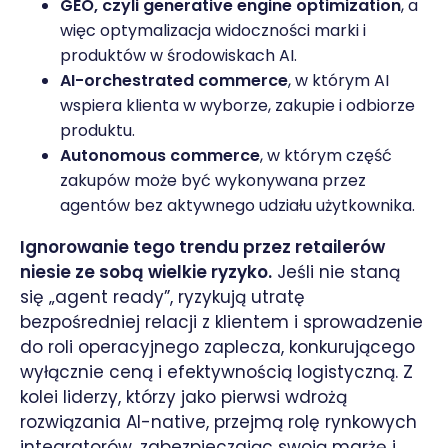
GEO, czyli generative engine optimization
, a
więc optymalizacja widoczności marki i
produktów w środowiskach AI.
AI-orchestrated commerce
, w którym AI
wspiera klienta w wyborze, zakupie i odbiorze
produktu.
Autonomous commerce
, w którym część
zakupów może być wykonywana przez
agentów bez aktywnego udziału użytkownika.
Ignorowanie tego trendu przez retailerów
niesie ze sobą wielkie ryzyko.
Jeśli nie staną
się „agent ready”, ryzykują utratę
bezpośredniej relacji z klientem i sprowadzenie
do roli operacyjnego zaplecza, konkurującego
wyłącznie ceną i efektywnością logistyczną. Z
kolei liderzy, którzy jako pierwsi wdrożą
rozwiązania AI-native, przejmą rolę rynkowych
integratorów, zabezpieczając swoją marżę i