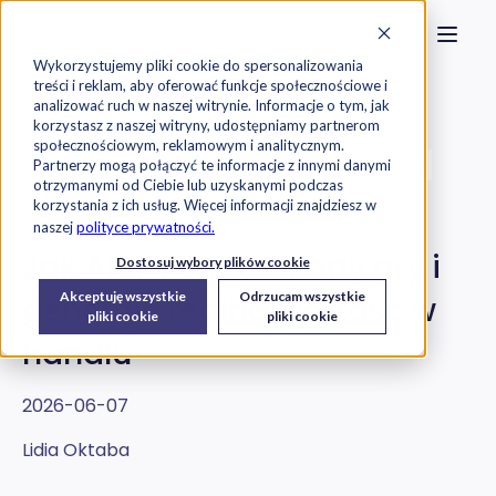
Strona główna
Szukaj na stronie
Otwór
Przejdź do treści
Skontaktuj s
Wykorzystujemy pliki cookie do spersonalizowania
treści i reklam, aby oferować funkcje społecznościowe i
Exorigo-Upos
Blog
analizować ruch w naszej witrynie. Informacje o tym, jak
korzystasz z naszej witryny, udostępniamy partnerom
społecznościowym, reklamowym i analitycznym.
Etykiety Elektroniczne (ESL)
Oprogramowanie
Partnerzy mogą połączyć te informacje z innymi danymi
otrzymanymi od Ciebie lub uzyskanymi podczas
Raporty
korzystania z ich usług. Więcej informacji znajdziesz w
naszej
polityce prywatności.
Jak AI zmienia zasady gry i
Dostosuj wybory plików cookie
Akceptuję wszystkie
Odrzucam wszystkie
generuje realną wartość w
pliki cookie
pliki cookie
handlu
2026-06-07
Lidia Oktaba