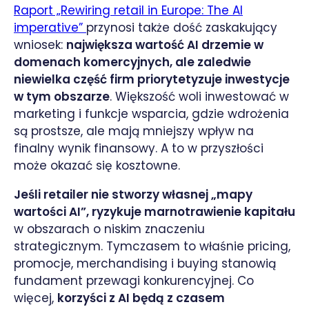
Raport „Rewiring retail in Europe: The AI
imperative”
przynosi także dość zaskakujący
wniosek:
największa wartość AI drzemie w
domenach komercyjnych, ale zaledwie
niewielka część firm priorytetyzuje inwestycje
w tym obszarze
. Większość woli inwestować w
marketing i funkcje wsparcia, gdzie wdrożenia
są prostsze, ale mają mniejszy wpływ na
finalny wynik finansowy. A to w przyszłości
może okazać się kosztowne.
Jeśli retailer nie stworzy własnej „mapy
wartości AI”, ryzykuje marnotrawienie kapitału
w obszarach o niskim znaczeniu
strategicznym. Tymczasem to właśnie pricing,
promocje, merchandising i buying stanowią
fundament przewagi konkurencyjnej. Co
więcej,
korzyści z AI będą z czasem