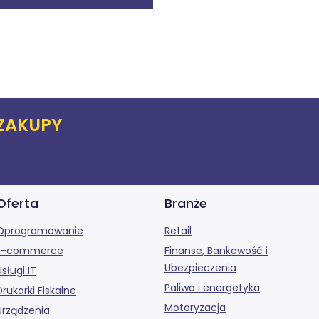
ZAKUPY
Oferta
Branże
Oprogramowanie
Retail
E-commerce
Finanse, Bankowość i
Ubezpieczenia
Usługi IT
Paliwa i energetyka
Drukarki Fiskalne
Motoryzacja
Urządzenia