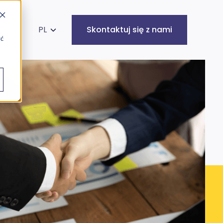
kaj na stronie
PL
Skontaktuj się z nami
yć
Infrastruktura
Cyberbezpieczeństwo
IT