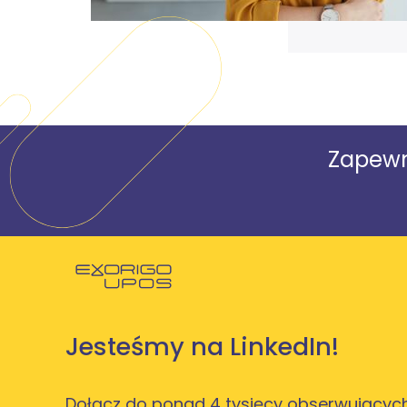
Zapewn
Powróć do strony głównej
Jesteśmy na LinkedIn!
Dołącz do ponad 4 tysięcy obserwujących