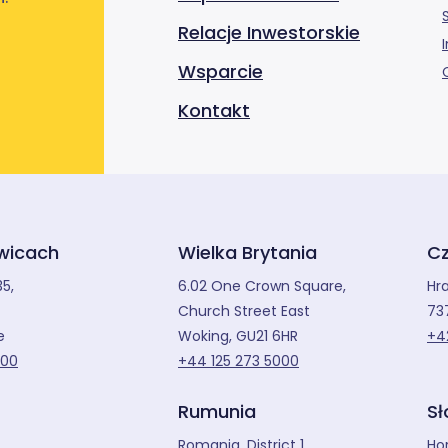
Relacje Inwestorskie
Wsparcie
Kontakt
iwicach
Wielka Brytania
Cz
35,
6.02 One Crown Square,
Hr
Church Street East
73
e
Woking, GU21 6HR
+4
200
+44 125 273 5000
Rumunia
Sł
Romania, District 1
Hor