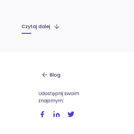
Czytaj dalej
Blog
Udostępnij swoim
znajomym:
Udostępnij wpis na facebooku
Udostępnij wpis na linkedIn
Udostępnij wpis na twitte