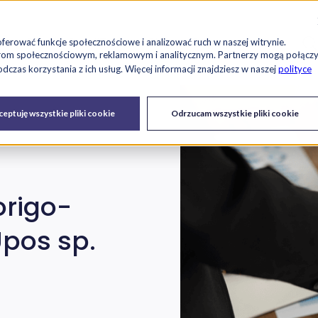
Szu
es
Raport RetailTech
Blog
O nas
Kariera
oferować funkcje społecznościowe i analizować ruch w naszej witrynie.
tnerom społecznościowym, reklamowym i analitycznym. Partnerzy mogą połącz
czas korzystania z ich usług. Więcej informacji znajdziesz w naszej
polityce
Drukarki
Serwis IT i
Urządzenia
eptuję wszystkie pliki cookie
Odrzucam wszystkie pliki cookie
fiskalne
urządzeń
origo-
Upos sp.