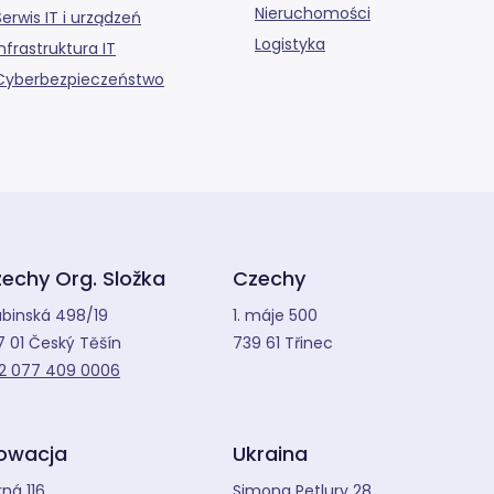
Nieruchomości
Serwis IT i urządzeń
Logistyka
Infrastruktura IT
Cyberbezpieczeństwo
echy Org. Složka
Czechy
abinská 498/19
1. máje 500
7 01 Český Těšín
739 61 Třinec
2 077 409 0006
owacja
Ukraina
ná 116
Simona Petlury 28,