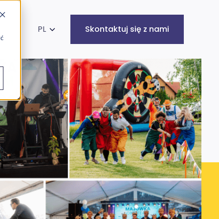
kaj na stronie
PL
Skontaktuj się z nami
yć
Infrastruktura
Cyberbezpieczeństwo
IT