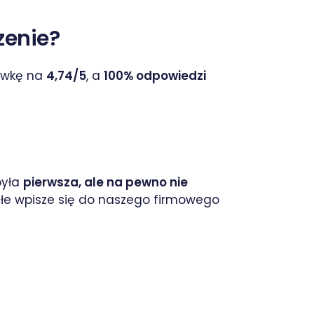
zenie?
jówkę na
4,74/5
, a
100% odpowiedzi
była
pierwsza, ale na pewno nie
ałe wpisze się do naszego firmowego