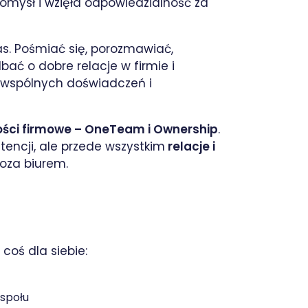
 pomysł i wzięła odpowiedzialność za
as. Pośmiać się, porozmawiać,
ać o dobre relacje w firmie i
 wspólnych doświadczeń i
ści firmowe – OneTeam i Ownership
.
tencji, ale przede wszystkim
relacje i
poza biurem.
coś dla siebie:
społu