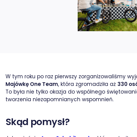
W tym roku po raz pierwszy zorganizowaliśmy wyj
Majówkę One Team
, która zgromadziła aż
330 os
To była nie tylko okazja do wspólnego świętowania
tworzenia niezapomnianych wspomnień.
rze / X
Skąd pomysł?