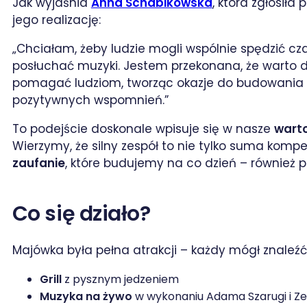
Jak wyjaśnia
Anna Schabikowska
, która zgłosiła
jego realizację:
„Chciałam, żeby ludzie mogli wspólnie spędzić cz
posłuchać muzyki. Jestem przekonana, że warto db
pomagać ludziom, tworząc okazje do budowania
pozytywnych wspomnień.”
To podejście doskonale wpisuje się w nasze
warto
Wierzymy, że silny zespół to nie tylko suma kompe
zaufanie
, które budujemy na co dzień – również 
Co się działo?
Majówka była pełna atrakcji – każdy mógł znaleźć 
Grill
z pysznym jedzeniem
Muzyka na żywo
w wykonaniu Adama Szarugi i Ze