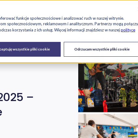
Szu
es
Raport RetailTech
Blog
O nas
Kariera
oferować funkcje społecznościowe i analizować ruch w naszej witrynie.
tnerom społecznościowym, reklamowym i analitycznym. Partnerzy mogą połącz
czas korzystania z ich usług. Więcej informacji znajdziesz w naszej
polityce
Drukarki
Serwis IT i
Urządzenia
eptuję wszystkie pliki cookie
Odrzucam wszystkie pliki cookie
fiskalne
urządzeń
2025 –
e