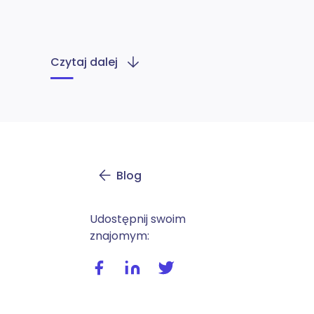
Czytaj dalej
Blog
Udostępnij swoim
znajomym:
Udostępnij wpis na facebooku
Udostępnij wpis na linkedIn
Udostępnij wpis na twitte