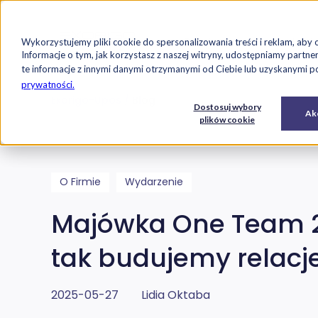
Strona główna
Oferta
Case studi
Wykorzystujemy pliki cookie do spersonalizowania treści i reklam, aby 
Przejdź do treści
Informacje o tym, jak korzystasz z naszej witryny, udostępniamy par
te informacje z innymi danymi otrzymanymi od Ciebie lub uzyskanymi pod
prywatności.
Exorigo-Upos
Blog
E-
Usługi
Dostosuj wybory
Oprogramowanie
Akc
commerce
IT
plików cookie
O Firmie
Wydarzenie
Majówka One Team 
tak budujemy relacj
2025-05-27
Lidia Oktaba