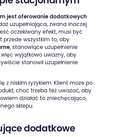
epie stacjonarnym
nym jest oferowanie dodatkowych
edaż uzupełniająca, zwana inaczej
ieść oczekiwany efekt, musi być
t przede wszystkim to, aby
rne
, stanowiące uzupełnienie
 więc wyjątkowo uważny, aby
ywiście stanowił uzupełnienie
ę z niskim ryzykiem. Klient może po
dukt, choć trzeba też uważać, aby
owiem działać to zniechęcająco,
anego sklepu.
ujące dodatkowe