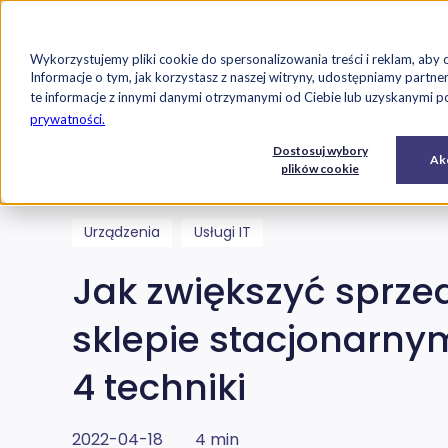
Strona główna
Oferta
Case studi
Wykorzystujemy pliki cookie do spersonalizowania treści i reklam, aby 
Przejdź do treści
Informacje o tym, jak korzystasz z naszej witryny, udostępniamy par
te informacje z innymi danymi otrzymanymi od Ciebie lub uzyskanymi pod
prywatności.
Exorigo-Upos
Blog
E-
Usługi
Dostosuj wybory
Oprogramowanie
Akc
commerce
IT
plików cookie
Urządzenia
Usługi IT
Jak zwiększyć sprze
sklepie stacjonarny
4 techniki
2022-04-18
4 min