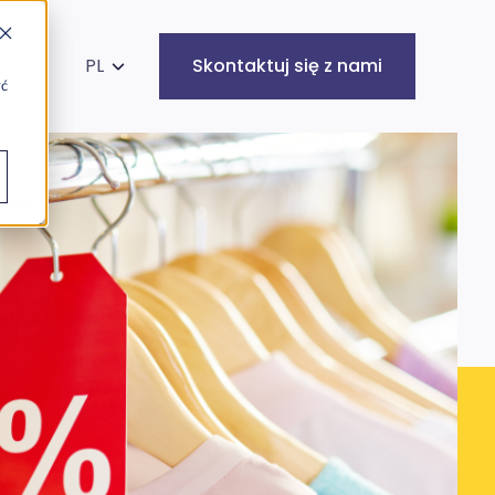
kaj na stronie
PL
Skontaktuj się z nami
yć
Infrastruktura
Cyberbezpieczeństwo
IT