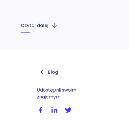
Czytaj dalej
Blog
Udostępnij swoim
znajomym:
Udostępnij wpis na facebooku
Udostępnij wpis na linkedIn
Udostępnij wpis na twitte