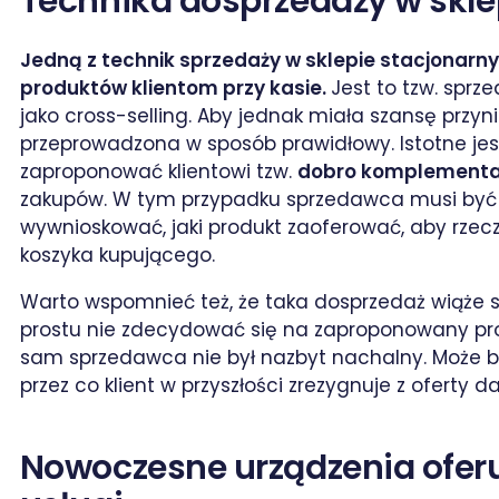
Technika dosprzedaży w skl
Jedną z technik sprzedaży w sklepie stacjonar
produktów klientom przy kasie.
Jest to tzw. sprz
jako cross-selling. Aby jednak miała szansę przyn
przeprowadzona w sposób prawidłowy. Istotne jes
zaproponować klientowi tzw.
dobro komplementa
zakupów. W tym przypadku sprzedawca musi być
wywnioskować, jaki produkt zaoferować, aby rzecz
koszyka kupującego.
Warto wspomnieć też, że taka dosprzedaż wiąże si
prostu nie zdecydować się na zaproponowany pro
sam sprzedawca nie był nazbyt nachalny. Może b
przez co klient w przyszłości zrezygnuje z oferty d
Nowoczesne urządzenia ofer