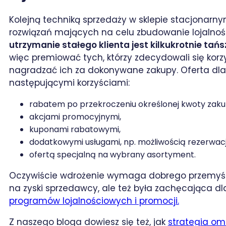
Kolejną techniką sprzedaży w sklepie stacjonarn
rozwiązań mających na celu zbudowanie lojalnośc
utrzymanie stałego klienta jest kilkukrotnie tań
więc premiować tych, którzy zdecydowali się korzy
nagradzać ich za dokonywane zakupy. Oferta dla 
następującymi korzyściami:
rabatem po przekroczeniu określonej kwoty zak
akcjami promocyjnymi,
kuponami rabatowymi,
dodatkowymi usługami, np. możliwością rezerwacj
ofertą specjalną na wybrany asortyment.
Oczywiście wdrożenie wymaga dobrego przemyślen
na zyski sprzedawcy, ale też była zachęcająca dl
programów lojalnościowych i promocji.
Z naszego bloga dowiesz się też, jak
strategia om