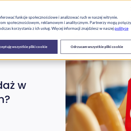
Szu
es
Raport RetailTech
Blog
O nas
Kariera
oferować funkcje społecznościowe i analizować ruch w naszej witrynie.
tnerom społecznościowym, reklamowym i analitycznym. Partnerzy mogą połącz
czas korzystania z ich usług. Więcej informacji znajdziesz w naszej
polityce
Drukarki
Serwis IT i
Urządzenia
eptuję wszystkie pliki cookie
Odrzucam wszystkie pliki cookie
fiskalne
urządzeń
daż w
m?