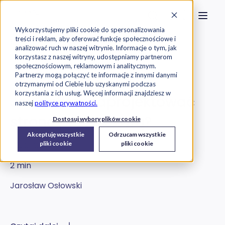
Strona główna
Szukaj na stronie
Otwór
Przejdź do treści
Skontaktuj s
Wykorzystujemy pliki cookie do spersonalizowania
treści i reklam, aby oferować funkcje społecznościowe i
Exorigo-Upos
Blog
analizować ruch w naszej witrynie. Informacje o tym, jak
korzystasz z naszej witryny, udostępniamy partnerom
społecznościowym, reklamowym i analitycznym.
Oprogramowanie
Partnerzy mogą połączyć te informacje z innymi danymi
otrzymanymi od Ciebie lub uzyskanymi podczas
korzystania z ich usług. Więcej informacji znajdziesz w
Jak dobrze zaprojektować
naszej
polityce prywatności.
stronę produktową?
Dostosuj wybory plików cookie
Akceptuję wszystkie
Odrzucam wszystkie
2020-08-19
pliki cookie
pliki cookie
2 min
Jarosław Osłowski