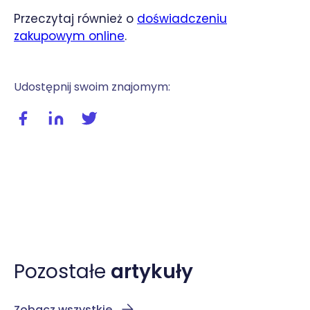
Przeczytaj również o
doświadczeniu
zakupowym online
.
Udostępnij swoim znajomym:
Udostępnij wpis na facebooku
Udostępnij wpis na linkedIn
Udostępnij wpis na twitterze / X
Pozostałe
artykuły
Zobacz wszystkie