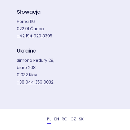
Słowacja
Horná 116
022 01 Čadca
+42 194 920 8395
Ukraina
Simona Petlury 28,
biuro 208
01032 Kiev
+38 044 359 0032
PL
EN
RO
CZ
SK