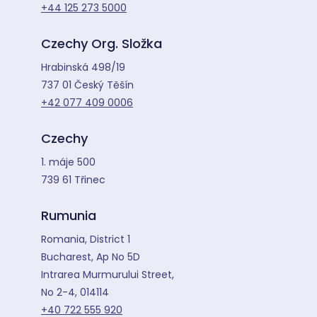
+44 125 273 5000
Czechy Org. Složka
Hrabinská 498/19
737 01 Český Těšín
+42 077 409 0006
Czechy
1. máje 500
739 61 Třinec
Rumunia
Romania, District 1
Bucharest, Ap No 5D
Intrarea Murmurului Street,
No 2-4, 014114
+40 722 555 920