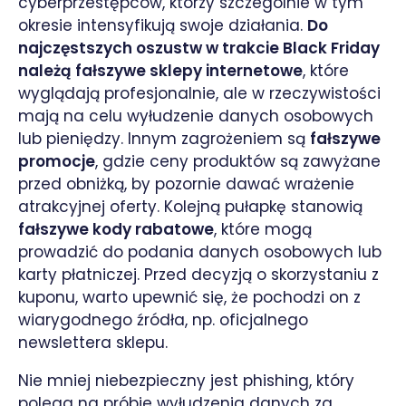
cyberprzestępców, którzy szczególnie w tym
okresie intensyfikują swoje działania.
Do
najczęstszych oszustw w trakcie Black Friday
należą fałszywe sklepy internetowe
, które
wyglądają profesjonalnie, ale w rzeczywistości
mają na celu wyłudzenie danych osobowych
lub pieniędzy. Innym zagrożeniem są
fałszywe
promocje
, gdzie ceny produktów są zawyżane
przed obniżką, by pozornie dawać wrażenie
atrakcyjnej oferty. Kolejną pułapkę stanowią
fałszywe kody rabatowe
, które mogą
prowadzić do podania danych osobowych lub
karty płatniczej. Przed decyzją o skorzystaniu z
kuponu, warto upewnić się, że pochodzi on z
wiarygodnego źródła, np. oficjalnego
newslettera sklepu.
Nie mniej niebezpieczny jest phishing, który
polega na próbie wyłudzenia danych za