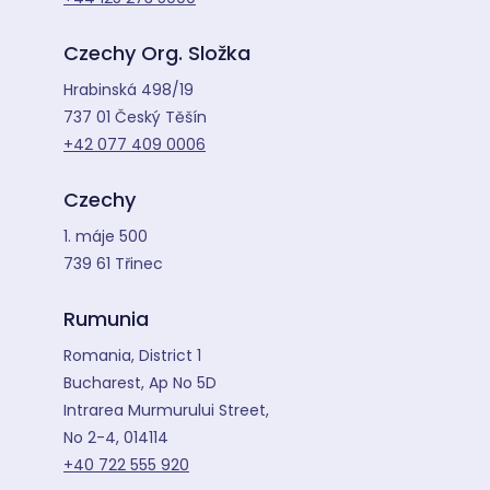
Czechy Org. Složka
Hrabinská 498/19
737 01 Český Těšín
+42 077 409 0006
Czechy
1. máje 500
739 61 Třinec
Rumunia
Romania, District 1
Bucharest, Ap No 5D
Intrarea Murmurului Street,
No 2-4, 014114
+40 722 555 920