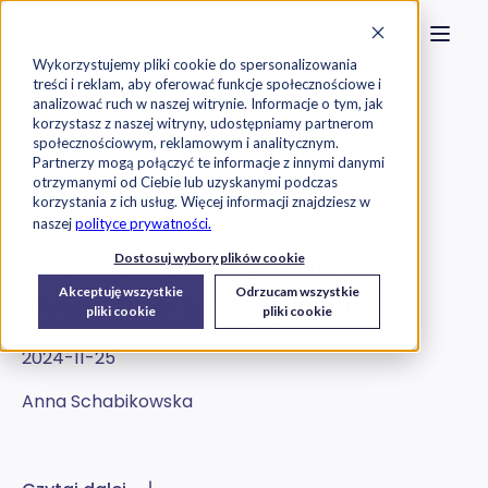
Strona główna
Szukaj na stronie
Otwór
Przejdź do treści
Skontaktuj s
Wykorzystujemy pliki cookie do spersonalizowania
treści i reklam, aby oferować funkcje społecznościowe i
Exorigo-Upos
Blog
analizować ruch w naszej witrynie. Informacje o tym, jak
korzystasz z naszej witryny, udostępniamy partnerom
społecznościowym, reklamowym i analitycznym.
Raporty
Partnerzy mogą połączyć te informacje z innymi danymi
otrzymanymi od Ciebie lub uzyskanymi podczas
korzystania z ich usług. Więcej informacji znajdziesz w
Black Friday: aż 48 proc.
naszej
polityce prywatności.
konsumentów planuje
Dostosuj wybory plików cookie
Akceptuję wszystkie
Odrzucam wszystkie
wyłącznie zakupy online
pliki cookie
pliki cookie
2024-11-25
Anna Schabikowska