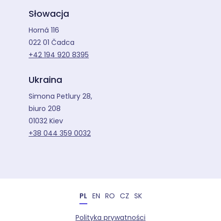
Słowacja
Horná 116
022 01 Čadca
+42 194 920 8395
Ukraina
Simona Petlury 28,
biuro 208
01032 Kiev
+38 044 359 0032
PL
EN
RO
CZ
SK
Polityka prywatności