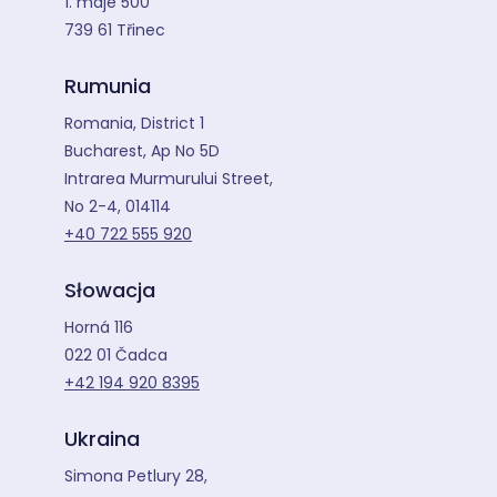
1. máje 500
739 61 Třinec
Rumunia
Romania, District 1
Bucharest, Ap No 5D
Intrarea Murmurului Street,
No 2-4, 014114
+40 722 555 920
Słowacja
Horná 116
022 01 Čadca
+42 194 920 8395
Ukraina
Simona Petlury 28,