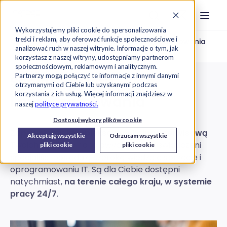
Strona główna
Szukaj na stronie
Otwór
Przejdź do treści
Skontaktuj s
Wykorzystujemy pliki cookie do spersonalizowania
treści i reklam, aby oferować funkcje społecznościowe i
Oferta
Usługi IT
Serwis sprzętu i oprogramowania
analizować ruch w naszej witrynie. Informacje o tym, jak
korzystasz z naszej witryny, udostępniamy partnerom
społecznościowym, reklamowym i analitycznym.
Partnerzy mogą połączyć te informacje z innymi danymi
Serwis sprzętu
otrzymanymi od Ciebie lub uzyskanymi podczas
korzystania z ich usług. Więcej informacji znajdziesz w
i oprogramowania
naszej
polityce prywatności.
Dostosuj wybory plików cookie
Zapewniamy kompleksową obsługę serwisową
Akceptuję wszystkie
Odrzucam wszystkie
Twoich punktów handlowych. Nasi doświadczeni
pliki cookie
pliki cookie
specjaliści posiadają szeroką wiedzę o sprzęcie i
oprogramowaniu IT. Są dla Ciebie dostępni
natychmiast,
na terenie całego kraju, w systemie
pracy 24/7
.