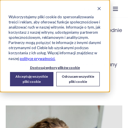
Strona główna
Szukaj na stronie
Otwór
Przejdź do treści
Skontaktuj s
Wykorzystujemy pliki cookie do spersonalizowania
Pracownicy Serwisu Exorigo-Upos SA i
treści i reklam, aby oferować funkcje społecznościowe i
analizować ruch w naszej witrynie. Informacje o tym, jak
autoryzowanych firm posiadają odpowiednie
korzystasz z naszej witryny, udostępniamy partnerom
identyfikatory.
społecznościowym, reklamowym i analitycznym.
Partnerzy mogą połączyć te informacje z innymi danymi
otrzymanymi od Ciebie lub uzyskanymi podczas
korzystania z ich usług. Więcej informacji znajdziesz w
Jeśli chcesz potwierdzić tożsamość
naszej
polityce prywatności.
Serwisanta, zadzwoń proszę pod wskazany
Dostosuj wybory plików cookie
niżej numer telefonu.
Akceptuję wszystkie
Odrzucam wszystkie
pliki cookie
pliki cookie