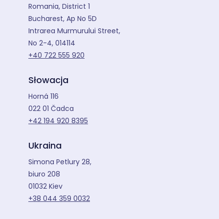
Romania, District 1
Bucharest, Ap No 5D
Intrarea Murmurului Street,
No 2-4, 014114
+40 722 555 920
Słowacja
Horná 116
022 01 Čadca
+42 194 920 8395
Ukraina
Simona Petlury 28,
biuro 208
01032 Kiev
+38 044 359 0032