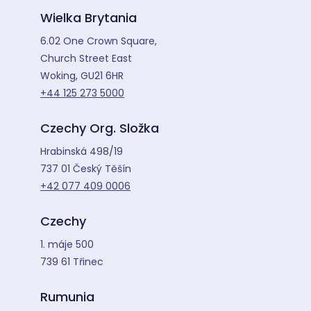
Wielka Brytania
6.02 One Crown Square,
Church Street East
Woking, GU21 6HR
+44 125 273 5000
Czechy Org. Složka
Hrabinská 498/19
737 01 Český Těšín
+42 077 409 0006
Czechy
1. máje 500
739 61 Třinec
Rumunia