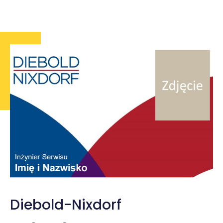
Kl
Diebold-Nixdorf