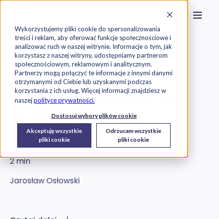
Strona główna
Szukaj na stronie
Otwór
Przejdź do treści
Skontaktuj s
Wykorzystujemy pliki cookie do spersonalizowania
treści i reklam, aby oferować funkcje społecznościowe i
Exorigo-Upos
Blog
analizować ruch w naszej witrynie. Informacje o tym, jak
korzystasz z naszej witryny, udostępniamy partnerom
społecznościowym, reklamowym i analitycznym.
Oprogramowanie
Partnerzy mogą połączyć te informacje z innymi danymi
otrzymanymi od Ciebie lub uzyskanymi podczas
korzystania z ich usług. Więcej informacji znajdziesz w
Wyzwania na drodze do
naszej
polityce prywatności.
hiperpersonalizacji
Dostosuj wybory plików cookie
Akceptuję wszystkie
Odrzucam wszystkie
2019-09-03
pliki cookie
pliki cookie
2 min
Jarosław Osłowski