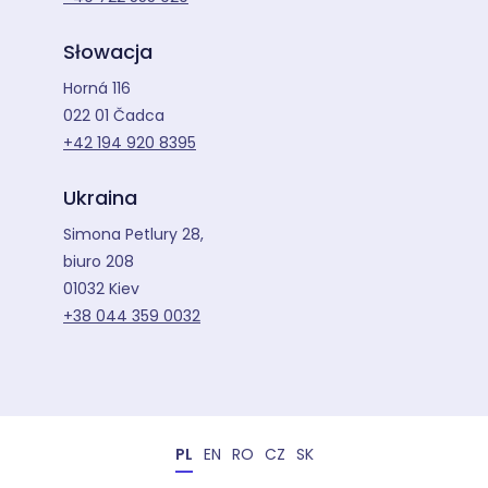
Słowacja
Horná 116
022 01 Čadca
+42 194 920 8395
Ukraina
Simona Petlury 28,
biuro 208
01032 Kiev
+38 044 359 0032
PL
EN
RO
CZ
SK