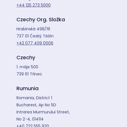
+44 125 273 5000
Czechy Org. Složka
Hrabinská 498/19
737 01 Český Těšín
+42 077 409 0006
Czechy
1. máje 500
739 61 Třinec
Rumunia
Romania, District 1
Bucharest, Ap No 5D
Intrarea Murmurului Street,
No 2-4, 014114
+40 722 555 920