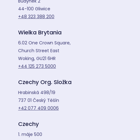
Budynek 2
44-100 Gliwice
+48 323 388 200
Wielka Brytania
6.02 One Crown Square,
Church Street East
Woking, GU21 6HR
+44 125 273 5000
Czechy Org. Složka
Hrabinská 498/19
737 01 Český Těšín
+42 077 409 0006
Czechy
1. máje 500