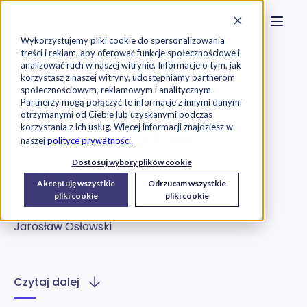
Strona główna
Szukaj na stronie
Otwór
Przejdź do treści
Skontaktuj s
Wykorzystujemy pliki cookie do spersonalizowania
treści i reklam, aby oferować funkcje społecznościowe i
Exorigo-Upos
Blog
analizować ruch w naszej witrynie. Informacje o tym, jak
korzystasz z naszej witryny, udostępniamy partnerom
społecznościowym, reklamowym i analitycznym.
Oprogramowanie
Partnerzy mogą połączyć te informacje z innymi danymi
otrzymanymi od Ciebie lub uzyskanymi podczas
korzystania z ich usług. Więcej informacji znajdziesz w
Pracowity grudzień
naszej
polityce prywatności.
Dostosuj wybory plików cookie
2012-12-31
Akceptuję wszystkie
Odrzucam wszystkie
pliki cookie
pliki cookie
1 min
Jarosław Osłowski
Czytaj dalej