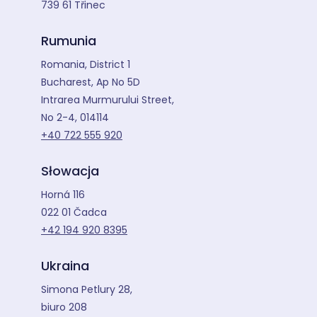
739 61 Třinec
Rumunia
Romania, District 1
Bucharest, Ap No 5D
Intrarea Murmurului Street,
No 2-4, 014114
+40 722 555 920
Słowacja
Horná 116
022 01 Čadca
+42 194 920 8395
Ukraina
Simona Petlury 28,
biuro 208