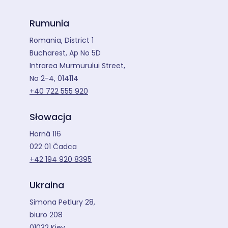
Rumunia
Romania, District 1
Bucharest, Ap No 5D
Intrarea Murmurului Street,
No 2-4, 014114
+40 722 555 920
Słowacja
Horná 116
022 01 Čadca
+42 194 920 8395
Ukraina
Simona Petlury 28,
biuro 208
01032 Kiev