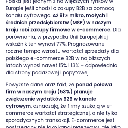
Polska jest jednym z największych rynków w
Europie jeśli chodzi o zakupy B2B za pomocą
kanału cyfrowego.
Aż 81% mikro, małych i
średnich przedsiębiorstw (MŚP) w naszym
kraju robi zakupy firmowe w e-commerce.
Dla
porównania, w przypadku Unii Europejskiej
wskaźnik ten wynosi 77%. Prognozowane
roczne tempo wzrostu wartości sprzedaży dla
polskiego e-commerce B2B w najbliższych
latach wynosi nawet 15% i 13% – odpowiednio
dla strony podażowej i popytowej.
Powyższe dane oraz fakt, że
ponad połowa
firm w naszym kraju (53%) planuje
zwiększenie wydatków B2B w kanale
cyfrowym
, oznaczają, że firmy szukają w e-
commerce wartości strategicznej, a nie tylko
sporadycznych transakcji. E-commerce jest
postrzegany nie jako kanał rezerwowy, ale jako