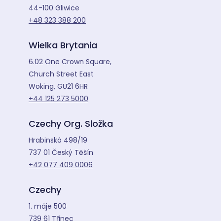
44-100 Gliwice
+48 323 388 200
Wielka Brytania
6.02 One Crown Square,
Church Street East
Woking, GU21 6HR
+44 125 273 5000
Czechy Org. Složka
Hrabinská 498/19
737 01 Český Těšín
+42 077 409 0006
Czechy
1. máje 500
739 61 Třinec