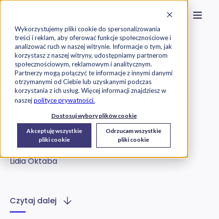
Strona główna
Szukaj na stronie
Otwór
Przejdź do treści
Skontaktuj s
Wykorzystujemy pliki cookie do spersonalizowania
treści i reklam, aby oferować funkcje społecznościowe i
Exorigo-Upos
Blog
analizować ruch w naszej witrynie. Informacje o tym, jak
korzystasz z naszej witryny, udostępniamy partnerom
społecznościowym, reklamowym i analitycznym.
E-commerce
Raporty
Partnerzy mogą połączyć te informacje z innymi danymi
otrzymanymi od Ciebie lub uzyskanymi podczas
korzystania z ich usług. Więcej informacji znajdziesz w
Polski biznes stawia na e-
naszej
polityce prywatności.
zakupy!
Dostosuj wybory plików cookie
Akceptuję wszystkie
Odrzucam wszystkie
2025-10-14
pliki cookie
pliki cookie
Lidia Oktaba
Czytaj dalej