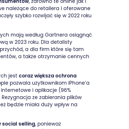
konsumentów
, zarówno te online jak i
we należące do retailera i oferowane
ęły szybko rozwijać się w 2022 roku
nych mają według Gartnera osiągnąć
ą w 2023 roku. Dla detalisty
przychód, a dla firm które się tam
mentów, a także otrzymanie cennych
ych jest
coraz większa ochrona
Apple pozwala użytkownikom iPhone’a
internetowe i aplikacje (96%
. Rezygnacja ze zabierania plików
ież będzie miała duży wpływ na
social selling
, ponieważ