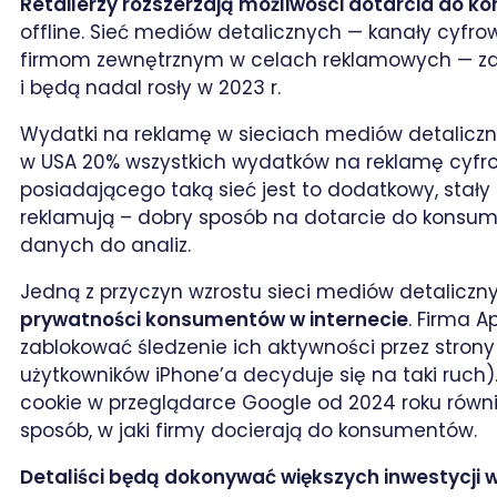
Retailerzy rozszerzają możliwości dotarcia do 
offline. Sieć mediów detalicznych — kanały cyfro
firmom zewnętrznym w celach reklamowych — zacz
i będą nadal rosły w 2023 r.
Wydatki na reklamę w sieciach mediów detalicz
w USA 20% wszystkich wydatków na reklamę cyfrow
posiadającego taką sieć jest to dodatkowy, stały 
reklamują – dobry sposób na dotarcie do konsu
danych do analiz.
Jedną z przyczyn wzrostu sieci mediów detaliczn
prywatności konsumentów w internecie
. Firma 
zablokować śledzenie ich aktywności przez strony 
użytkowników iPhone’a decyduje się na taki ruch)
cookie w przeglądarce Google od 2024 roku równ
sposób, w jaki firmy docierają do konsumentów.
Detaliści będą dokonywać większych inwestycji w 