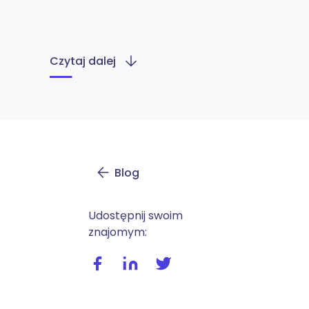
Czytaj dalej
Blog
Udostępnij swoim
znajomym:
Udostępnij wpis na facebooku
Udostępnij wpis na linkedIn
Udostępnij wpis na twitte