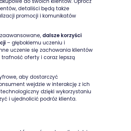
akupowe do swoich klientów. Oprócz
ntów, detaliści będą także
lizacji promocji i komunikatów
uż zaawansowane,
dalsze korzyści
cji
– głębokiemu uczeniu i
ne uczenie się zachowania klientów
afność oferty i coraz lepszą
yfrowe, aby dostarczyć
nsument wejdzie w interakcję z ich
technologiczny dzięki wykorzystaniu
ć i ujednolicić podróż klienta.