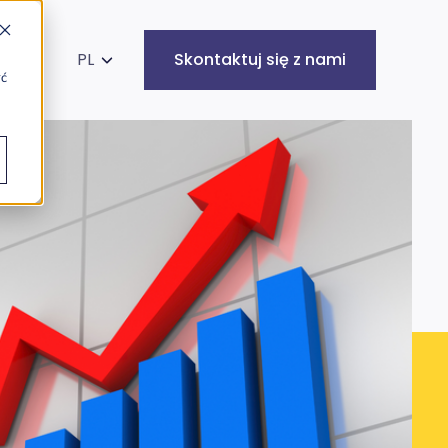
kaj na stronie
PL
Skontaktuj się z nami
yć
Infrastruktura
Cyberbezpieczeństwo
IT