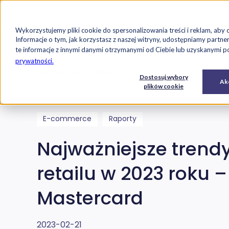
Strona główna
Oferta
Case studi
Wykorzystujemy pliki cookie do spersonalizowania treści i reklam, aby 
Przejdź do treści
Informacje o tym, jak korzystasz z naszej witryny, udostępniamy par
te informacje z innymi danymi otrzymanymi od Ciebie lub uzyskanymi pod
prywatności.
Exorigo-Upos
Blog
E-
Usługi
Dostosuj wybory
Oprogramowanie
Akc
commerce
IT
plików cookie
E-commerce
Raporty
Najważniejsze trend
retailu w 2023 roku –
Mastercard
2023-02-21