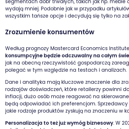
segmentach dóbr trwałych, takich jak np. meble 
wydają mniej. Podobnie jak w przypadku artykułó
wszystkim tańsze opcje i decydują się tylko na za
Zrozumienie konsumentów
Według prognozy Mastercard Economics Institut
konsumpcyjne będzie odczuwalny na całym świe
jak na obecną rzeczywistość gospodarczą zareag
polegać w tym względzie na testach i analizach.
Dane i analityka mają kluczowe znaczenie dla zr
rodzajów doświadczeń, które retailerzy powinni d
inflacji, dużo osób może reagować na skierowane do
będą odpowiadać ich preferencjom. Sprzedawcy bę
jakie rodzaje produktów zyskują na znaczeniu w
Personalizacja to też już wymóg biznesowy
. W 20