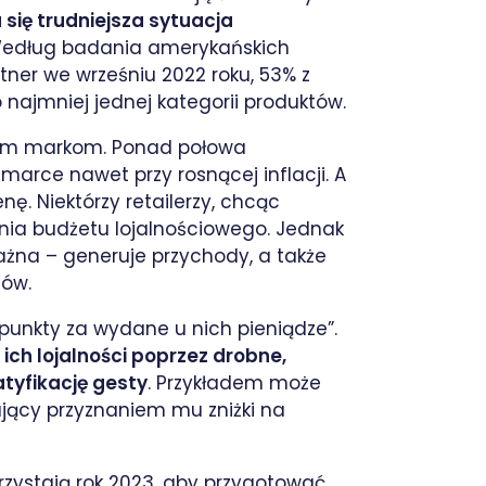
 się trudniejsza sytuacja
Według badania amerykańskich
er we wrześniu 2022 roku, 53% z
o najmniej jednej kategorii produktów.
onym markom. Ponad połowa
marce nawet przy rosnącej inflacji. A
nę. Niektórzy retailerzy, chcąc
nia budżetu lojalnościowego. Jednak
 ważna – generuje przychody, a także
tów.
unkty za wydane u nich pieniądze”.
ch lojalności poprzez drobne,
tyfikację gesty
. Przykładem może
ujący przyznaniem mu zniżki na
rzystają rok 2023, aby przygotować