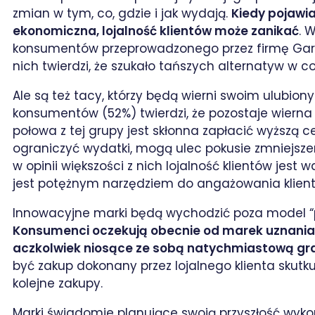
zmian w tym, co, gdzie i jak wydają.
Kiedy pojawia
ekonomiczna, lojalność klientów może zanikać
. 
konsumentów przeprowadzonego przez firmę Gartn
nich twierdzi, że szukało tańszych alternatyw w c
Ale są też tacy, którzy będą wierni swoim ulubi
konsumentów (52%) twierdzi, że pozostaje wierna 
połowa z tej grupy jest skłonna zapłacić wyższą ce
ograniczyć wydatki, mogą ulec pokusie zmniejsze
w opinii większości z nich lojalność klientów jest
jest potężnym narzędziem do angażowania klien
Innowacyjne marki będą wychodzić poza model “p
Konsumenci oczekują obecnie od marek uznania i
aczkolwiek niosące ze sobą natychmiastową gra
być zakup dokonany przez lojalnego klienta skutk
kolejne zakupy.
Marki świadomie planujące swoją przyszłość wyko