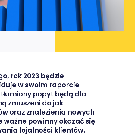
o, rok 2023 będzie
iduje w swoim raporcie
stłumiony popyt będą dla
ą zmuszeni do jak
w oraz znalezienia nowych
e ważne powinny okazać się
nia lojalności klientów.