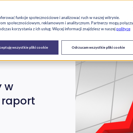
Szu
es
Raport RetailTech
Blog
O nas
Kariera
oferować funkcje społecznościowe i analizować ruch w naszej witrynie.
tnerom społecznościowym, reklamowym i analitycznym. Partnerzy mogą połącz
czas korzystania z ich usług. Więcej informacji znajdziesz w naszej
polityce
Drukarki
Serwis IT i
Urządzenia
eptuję wszystkie pliki cookie
Odrzucam wszystkie pliki cookie
fiskalne
urządzeń
y w
 raport