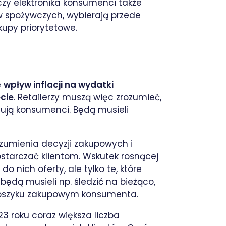
czy elektronika konsumenci także
w spożywczych, wybierają przede
kupy priorytetowe.
e
wpływ inflacji na wydatki
cie
. Retailerzy muszą więc zrozumieć,
ują konsumenci. Będą musieli
ozumienia decyzji zakupowych i
ostarczać klientom. Wskutek rosnącej
 nich oferty, ale tylko te, które
dą musieli np. śledzić na bieżąco,
 koszyku zakupowym konsumenta.
23 roku coraz większa liczba