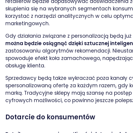
retailerów będzie dopasowywać doświadczenia z
skupienia się na wybranych segmentach konsume
korzystać z narzędzi analitycznych w celu optyma
marketingowych.
Gdy działania związane z personalizacją będą j
można będzie osiągnąć dzięki sztucznej inteligen
zastosowaniu algorytmów rekomendacji. Nieustan
spowoduje efekt koła zamachowego, napędzając tr
obsługę klienta.
Sprzedawcy będą także wykraczać poza kanały c
spersonalizowaną ofertę za każdym razem, gdy ko
marką. Tradycyjne sklepy mają szansę na postęp 
cyfrowych możliwości, co powinno jeszcze polepszy
Dotarcie do konsumentów