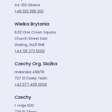
44-100 Gliwice
+48 323 388 200
Wielka Brytania
6.02 One Crown Square,
Church Street East
Woking, GU21 6HR
+44 125 273 5000
Czechy Org. Složka
Hrabinská 498/19
737 01 Český Těšín
+42 077 409 0006
Czechy
1. máje 500
739 61 Třinec