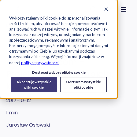
Strona główna
Szukaj na stronie
Otwór
Przejdź do treści
Skontaktuj s
Wykorzystujemy pliki cookie do spersonalizowania
treści i reklam, aby oferować funkcje społecznościowe i
Exorigo-Upos
Blog
analizować ruch w naszej witrynie. Informacje o tym, jak
korzystasz z naszej witryny, udostępniamy partnerom
społecznościowym, reklamowym i analitycznym.
Oprogramowanie
Partnerzy mogą połączyć te informacje z innymi danymi
otrzymanymi od Ciebie lub uzyskanymi podczas
korzystania z ich usług. Więcej informacji znajdziesz w
Exorigo 360.com –
naszej
polityce prywatności.
Projektowanie z ambicją,
Dostosuj wybory plików cookie
Akceptuję wszystkie
Odrzucam wszystkie
która ma znaczenie
pliki cookie
pliki cookie
2017-10-12
1 min
Jarosław Osłowski