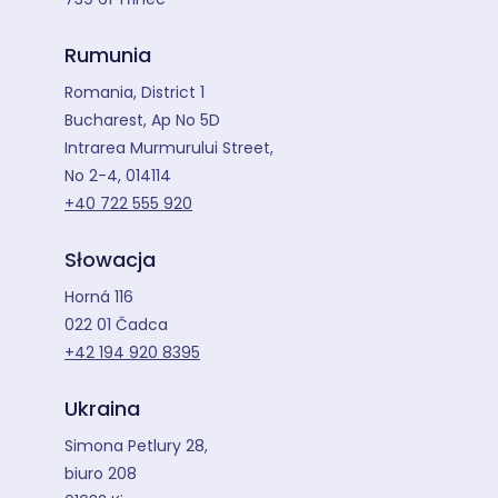
Rumunia
Romania, District 1
Bucharest, Ap No 5D
Intrarea Murmurului Street,
No 2-4, 014114
+40 722 555 920
Słowacja
Horná 116
022 01 Čadca
+42 194 920 8395
Ukraina
Simona Petlury 28,
biuro 208