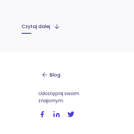
Czytaj dalej
Blog
Udostępnij swoim
znajomym:
Udostępnij wpis na facebooku
Udostępnij wpis na linkedIn
Udostępnij wpis na twitte