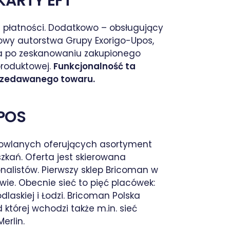
KARTY EFT
ie płatności. Dodatkowo – obsługujący
owy autorstwa Grupy Exorigo-Upos,
ia po zeskanowaniu zakupionego
produktowej.
Funkcjonalność ta
przedawanego towaru.
oPOS
owlanych oferujących asortyment
kań. Oferta jest skierowana
onalistów. Pierwszy sklep Bricoman w
ie. Obecnie sieć to pięć placówek:
dlaskiej i Łodzi. Bricoman Polska
tórej wchodzi także m.in. sieć
erlin.