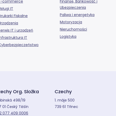
E-commerce
Finanse, Bankowość i
Ubezpieczenia
Usługi IT
Paliwa i energetyka
Drukarki Fiskalne
Motoryzacja
Urządzenia
Nieruchomości
Serwis IT i urządzeń
Logistyka
Infrastruktura IT
Cyberbezpieczeństwo
echy Org. Složka
Czechy
abinská 498/19
1. máje 500
7 01 Český Těšín
739 61 Třinec
2 077 409 0006