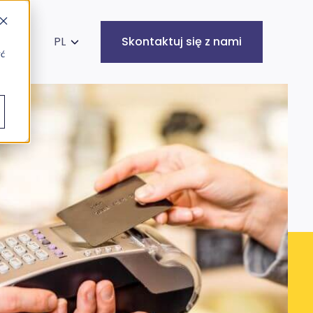
kaj na stronie
PL
Skontaktuj się z nami
yć
Infrastruktura
Cyberbezpieczeństwo
IT