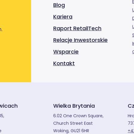
Blog
Kariera
Raport RetailTech
.
Relacje Inwestorskie
Wsparcie
Kontakt
iwicach
Wielka Brytania
Cz
35,
6.02 One Crown Square,
Hr
Church Street East
73
e
Woking, GU21 6HR
+4