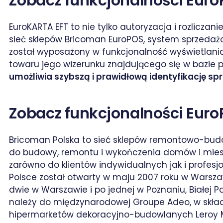
Zobacz funkcjonalności Euro
EuroKARTA EFT to nie tylko autoryzacja i rozliczan
sieć sklepów Bricoman EuroPOS, system sprzedaż
został wyposażony w funkcjonalność wyświetlan
towaru jego wizerunku znajdującego się w bazie 
umożliwia szybszą i prawidłową identyfikację s
Zobacz funkcjonalności Eur
Bricoman Polska to sieć sklepów remontowo-bud
do budowy, remontu i wykończenia domów i miesz
zarówno do klientów indywidualnych jak i profesj
Polsce został otwarty w maju 2007 roku w Warszaw
dwie w Warszawie i po jednej w Poznaniu, Białej Po
należy do międzynarodowej Groupe Adeo, w skład k
hipermarketów dekoracyjno-budowlanych Leroy M