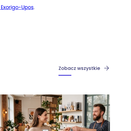
 Exorigo-Upos
.
Zobacz wszystkie