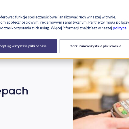
Szu
es
Raport RetailTech
Blog
O nas
Kariera
oferować funkcje społecznościowe i analizować ruch w naszej witrynie.
tnerom społecznościowym, reklamowym i analitycznym. Partnerzy mogą połącz
czas korzystania z ich usług. Więcej informacji znajdziesz w naszej
polityce
Drukarki
Serwis IT i
Urządzenia
eptuję wszystkie pliki cookie
Odrzucam wszystkie pliki cookie
fiskalne
urządzeń
lepach