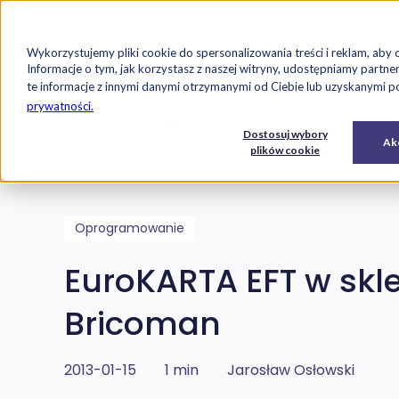
Strona główna
Oferta
Case studi
Wykorzystujemy pliki cookie do spersonalizowania treści i reklam, aby 
Przejdź do treści
Informacje o tym, jak korzystasz z naszej witryny, udostępniamy par
te informacje z innymi danymi otrzymanymi od Ciebie lub uzyskanymi pod
prywatności.
Exorigo-Upos
Blog
E-
Usługi
Dostosuj wybory
Oprogramowanie
Akc
commerce
IT
plików cookie
Oprogramowanie
EuroKARTA EFT w sk
Bricoman
2013-01-15
1 min
Jarosław Osłowski