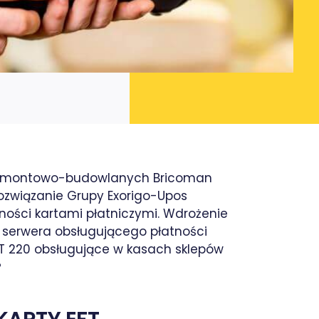
w remontowo-budowlanych Bricoman
 rozwiązanie Grupy Exorigo-Upos
atności kartami płatniczymi. Wdrożenie
go serwera obsługującego płatności
CT 220 obsługujące w kasach sklepów
?