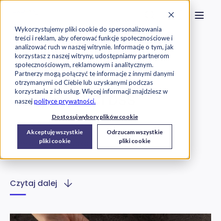
Strona główna
Szukaj na stronie
Otwór
Przejdź do treści
Skontaktuj s
Wykorzystujemy pliki cookie do spersonalizowania
treści i reklam, aby oferować funkcje społecznościowe i
Exorigo-Upos
Blog
analizować ruch w naszej witrynie. Informacje o tym, jak
korzystasz z naszej witryny, udostępniamy partnerom
społecznościowym, reklamowym i analitycznym.
Oprogramowanie
Partnerzy mogą połączyć te informacje z innymi danymi
otrzymanymi od Ciebie lub uzyskanymi podczas
korzystania z ich usług. Więcej informacji znajdziesz w
Certyfikat PCI DSS
naszej
polityce prywatności.
Dostosuj wybory plików cookie
2016-04-15
Akceptuję wszystkie
Odrzucam wszystkie
pliki cookie
pliki cookie
Aneta Szczygłowska
Czytaj dalej