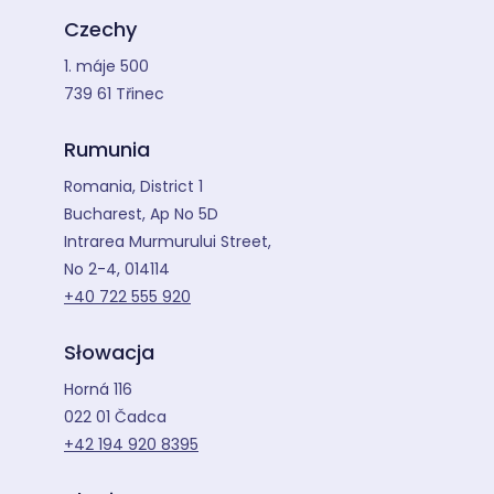
Czechy
1. máje 500
739 61 Třinec
Rumunia
Romania, District 1
Bucharest, Ap No 5D
Intrarea Murmurului Street,
No 2-4, 014114
+40 722 555 920
Słowacja
Horná 116
022 01 Čadca
+42 194 920 8395