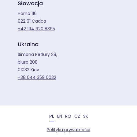
Słowacja
Horná 116
022 01 Čadca
+42 194 920 8395
Ukraina
Simona Petlury 28,
biuro 208
01032 Kiev
+38 044 359 0032
PL
EN
RO
CZ
SK
Polityka prywatności