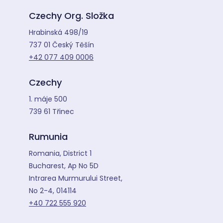
Czechy Org. Složka
Hrabinská 498/19
737 01 Český Těšín
+42 077 409 0006
Czechy
1. máje 500
739 61 Třinec
Rumunia
Romania, District 1
Bucharest, Ap No 5D
Intrarea Murmurului Street,
No 2-4, 014114
+40 722 555 920