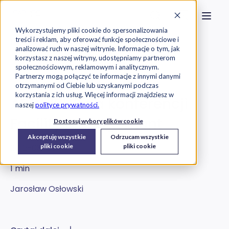
Strona główna
Szukaj na stronie
Otwór
Przejdź do treści
Skontaktuj s
Wykorzystujemy pliki cookie do spersonalizowania
treści i reklam, aby oferować funkcje społecznościowe i
Exorigo-Upos
Blog
analizować ruch w naszej witrynie. Informacje o tym, jak
korzystasz z naszej witryny, udostępniamy partnerom
społecznościowym, reklamowym i analitycznym.
Oprogramowanie
Partnerzy mogą połączyć te informacje z innymi danymi
otrzymanymi od Ciebie lub uzyskanymi podczas
korzystania z ich usług. Więcej informacji znajdziesz w
ARCHIBUS na konferencji
naszej
polityce prywatności.
Facility Management
Dostosuj wybory plików cookie
Akceptuję wszystkie
Odrzucam wszystkie
2012-08-30
pliki cookie
pliki cookie
1 min
Jarosław Osłowski