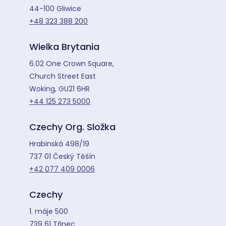
44-100 Gliwice
+48 323 388 200
Wielka Brytania
6.02 One Crown Square,
Church Street East
Woking, GU21 6HR
+44 125 273 5000
Czechy Org. Složka
Hrabinská 498/19
737 01 Český Těšín
+42 077 409 0006
Czechy
1. máje 500
739 61 Třinec