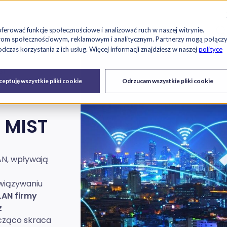
Szu
es
Raport RetailTech
Blog
O nas
Kariera
oferować funkcje społecznościowe i analizować ruch w naszej witrynie.
tnerom społecznościowym, reklamowym i analitycznym. Partnerzy mogą połącz
czas korzystania z ich usług. Więcej informacji znajdziesz w naszej
polityce
ST
Drukarki
Serwis IT i
Urządzenia
eptuję wszystkie pliki cookie
Odrzucam wszystkie pliki cookie
fiskalne
urządzeń
 MIST
AN, wpływają
wiązywaniu
LAN firmy
z
acząco skraca