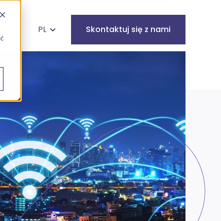
kaj na stronie
PL
Skontaktuj się z nami
yć
Infrastruktura
Cyberbezpieczeństwo
IT