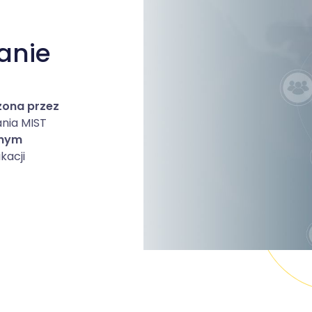
anie
zona przez
ania MIST
znym
kacji