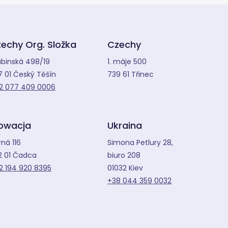
echy Org. Složka
Czechy
abinská 498/19
1. máje 500
7 01 Český Těšín
739 61 Třinec
2 077 409 0006
owacja
Ukraina
ná 116
Simona Petlury 28,
2 01 Čadca
biuro 208
2 194 920 8395
01032 Kiev
+38 044 359 0032