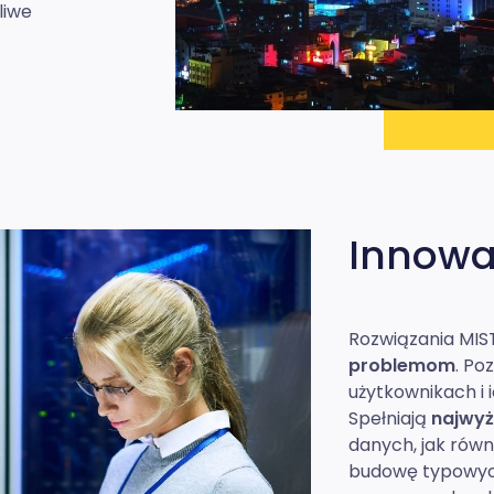
liwe
Innowac
Kliknij aby powiększy
Rozwiązania MIST
problemom
. Po
użytkownikach i 
Spełniają
najwyż
danych, jak równ
budowę typowy