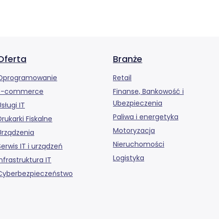
Oferta
Branże
Oprogramowanie
Retail
E-commerce
Finanse, Bankowość i
Ubezpieczenia
Usługi IT
Paliwa i energetyka
Drukarki Fiskalne
Motoryzacja
Urządzenia
Nieruchomości
Serwis IT i urządzeń
Logistyka
Infrastruktura IT
Cyberbezpieczeństwo