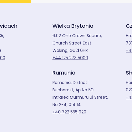
iwicach
Wielka Brytania
Cz
35,
6.02 One Crown Square,
Hr
Church Street East
73
e
Woking, GU21 6HR
+4
200
+44 125 273 5000
Rumunia
Sł
Romania, District 1
Hor
Bucharest, Ap No 5D
02
Intrarea Murmurului Street,
+4
No 2-4, 014114
+40 722 555 920