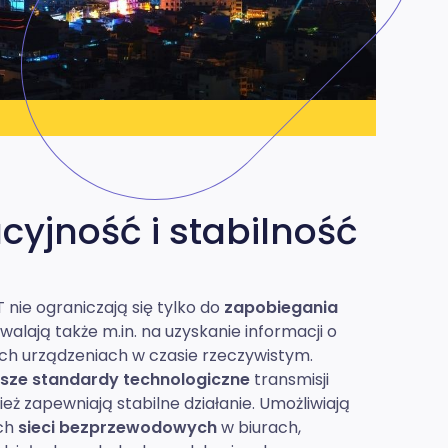
yjność i stabilność
ć zdjęcie / obrazek
 nie ograniczają się tylko do
zapobiegania
zwalają także m.in. na uzyskanie informacji o
ich urządzeniach w czasie rzeczywistym.
sze standardy technologiczne
transmisji
ież zapewniają stabilne działanie. Umożliwiają
ch
sieci bezprzewodowych
w biurach,