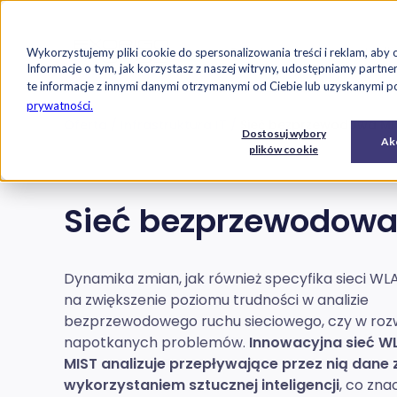
Strona główna
Oferta
Case studi
Wykorzystujemy pliki cookie do spersonalizowania treści i reklam, aby 
Przejdź do treści
Informacje o tym, jak korzystasz z naszej witryny, udostępniamy par
te informacje z innymi danymi otrzymanymi od Ciebie lub uzyskanymi pod
prywatności.
Oferta
Infrastruktura IT
Sieć bezprzewodowa MI
E-
Usługi
Dostosuj wybory
Oprogramowanie
Akc
commerce
IT
plików cookie
Sieć bezprzewodowa
Dynamika zmian, jak również specyfika sieci WL
na zwiększenie poziomu trudności w analizie
bezprzewodowego ruchu sieciowego, czy w roz
napotkanych problemów.
Innowacyjna sieć W
MIST analizuje przepływające przez nią dane 
wykorzystaniem sztucznej inteligencji
, co zn