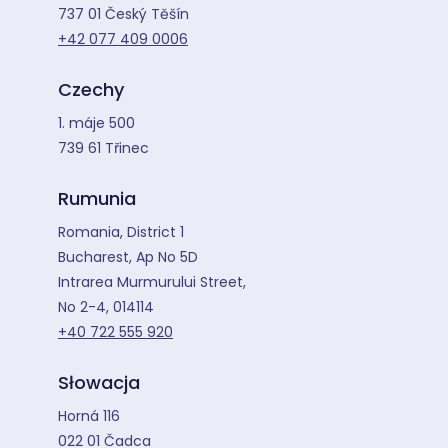
737 01 Český Těšín
+42 077 409 0006
Czechy
1. máje 500
739 61 Třinec
Rumunia
Romania, District 1
Bucharest, Ap No 5D
Intrarea Murmurului Street,
No 2-4, 014114
+40 722 555 920
Słowacja
Horná 116
022 01 Čadca