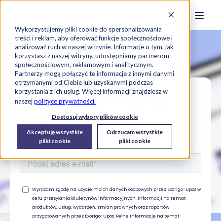
Strona główna
Szukaj na stronie
Otwór
Przejdź do treści
Skontaktuj s
Wykorzystujemy pliki cookie do spersonalizowania
treści i reklam, aby oferować funkcje społecznościowe i
analizować ruch w naszej witrynie. Informacje o tym, jak
korzystasz z naszej witryny, udostępniamy partnerom
społecznościowym, reklamowym i analitycznym.
Partnerzy mogą połączyć te informacje z innymi danymi
otrzymanymi od Ciebie lub uzyskanymi podczas
korzystania z ich usług. Więcej informacji znajdziesz w
Poznaj III edycję
naszej
polityce prywatności.
Raportu
RetailTech
Dostosuj wybory plików cookie
Akceptuję wszystkie
Odrzucam wszystkie
pliki cookie
pliki cookie