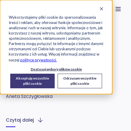
Strona główna
Szukaj na stronie
Otwór
Przejdź do treści
Skontaktuj s
Wykorzystujemy pliki cookie do spersonalizowania
treści i reklam, aby oferować funkcje społecznościowe i
Exorigo-Upos
Blog
analizować ruch w naszej witrynie. Informacje o tym, jak
korzystasz z naszej witryny, udostępniamy partnerom
społecznościowym, reklamowym i analitycznym.
O Firmie
Partnerzy mogą połączyć te informacje z innymi danymi
otrzymanymi od Ciebie lub uzyskanymi podczas
korzystania z ich usług. Więcej informacji znajdziesz w
Radosnych Świąt
naszej
polityce prywatności.
Wielkanocnych
Dostosuj wybory plików cookie
Akceptuję wszystkie
Odrzucam wszystkie
2016-03-23
pliki cookie
pliki cookie
Aneta Szczygłowska
Czytaj dalej