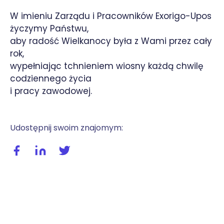
W imieniu Zarządu i Pracowników Exorigo-Upos
życzymy Państwu,
aby radość Wielkanocy była z Wami przez cały
rok,
wypełniając tchnieniem wiosny każdą chwilę
codziennego życia
i pracy zawodowej.
Udostępnij swoim znajomym:
Udostępnij wpis na facebooku
Udostępnij wpis na linkedIn
Udostępnij wpis na twitterze / X