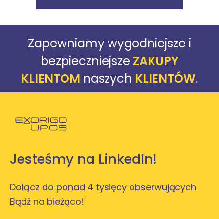
Zapewniamy wygodniejsze i
bezpieczniejsze
ZAKUPY
KLIENTOM
naszych
KLIENTÓW
.
Powróć do strony głównej
Jesteśmy na LinkedIn!
Dołącz do ponad 4 tysięcy obserwujących.
Bądź na bieżąco!