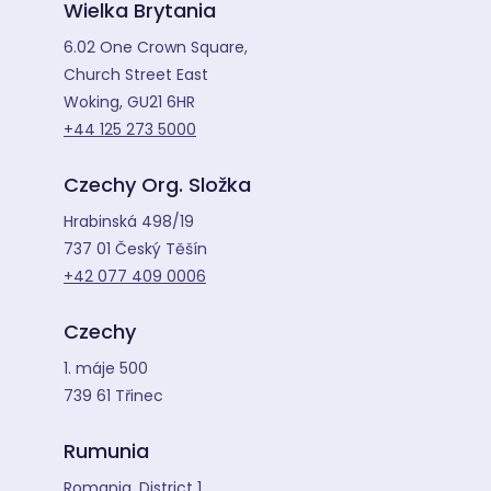
Wielka Brytania
6.02 One Crown Square,
Church Street East
Woking, GU21 6HR
+44 125 273 5000
Czechy Org. Složka
Hrabinská 498/19
737 01 Český Těšín
+42 077 409 0006
Czechy
1. máje 500
739 61 Třinec
Rumunia
Romania, District 1