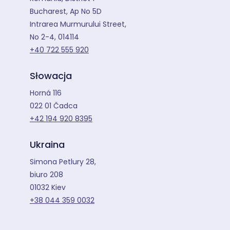
Bucharest, Ap No 5D
Intrarea Murmurului Street,
No 2-4, 014114
+40 722 555 920
Słowacja
Horná 116
022 01 Čadca
+42 194 920 8395
Ukraina
Simona Petlury 28,
biuro 208
01032 Kiev
+38 044 359 0032