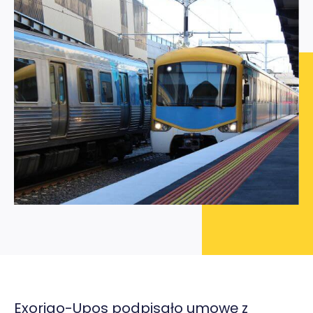
Exorigo-Upos podpisało umowę z