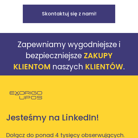
Skontaktuj się z nami!
Zapewniamy wygodniejsze i
bezpieczniejsze
ZAKUPY
KLIENTOM
naszych
KLIENTÓW
.
Powróć do strony głównej
Jesteśmy na LinkedIn!
Dołącz do ponad 4 tysięcy obserwujących.