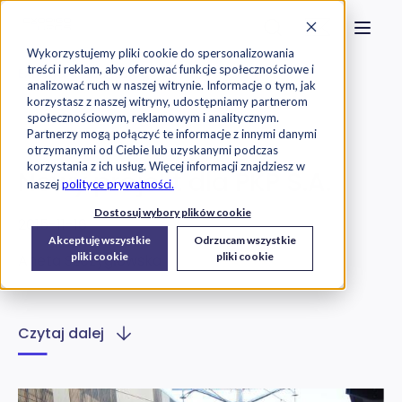
Strona główna
Szukaj na stronie
Otwór
Przejdź do treści
Skontaktuj s
Wykorzystujemy pliki cookie do spersonalizowania
treści i reklam, aby oferować funkcje społecznościowe i
Exorigo-Upos
Blog
analizować ruch w naszej witrynie. Informacje o tym, jak
korzystasz z naszej witryny, udostępniamy partnerom
społecznościowym, reklamowym i analitycznym.
O Firmie
Partnerzy mogą połączyć te informacje z innymi danymi
otrzymanymi od Ciebie lub uzyskanymi podczas
korzystania z ich usług. Więcej informacji znajdziesz w
Nowy projekt dla PKP S.A.
naszej
polityce prywatności.
Dostosuj wybory plików cookie
2015-11-16
Akceptuję wszystkie
Odrzucam wszystkie
pliki cookie
pliki cookie
Aneta Szczygłowska
Czytaj dalej