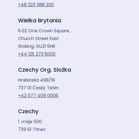
+48 323 388 200
Wielka Brytania
6.02 One Crown Square,
Church Street East
Woking, GU21 6HR
+44 125 273 5000
Czechy Org. Složka
Hrabinská 498/19
737 01 Český Těšín
+42 077 409 0006
Czechy
1. máje 500
739 61 Třinec