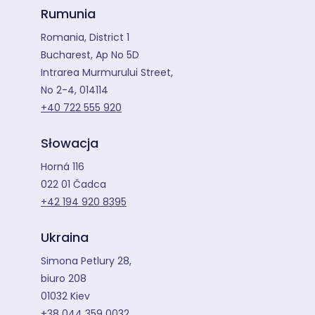
Rumunia
Romania, District 1
Bucharest, Ap No 5D
Intrarea Murmurului Street,
No 2-4, 014114
+40 722 555 920
Słowacja
Horná 116
022 01 Čadca
+42 194 920 8395
Ukraina
Simona Petlury 28,
biuro 208
01032 Kiev
+38 044 359 0032