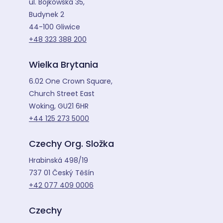
ul. Bojkowska 35,
Budynek 2
44-100 Gliwice
+48 323 388 200
Wielka Brytania
6.02 One Crown Square,
Church Street East
Woking, GU21 6HR
+44 125 273 5000
Czechy Org. Složka
Hrabinská 498/19
737 01 Český Těšín
+42 077 409 0006
Czechy