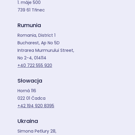
1. máje 500
739 61 Třinec
Rumunia
Romania, District 1
Bucharest, Ap No 5D
Intrarea Murmurului Street,
No 2-4, 014114
+40 722 555 920
Słowacja
Horná 116
022 01 Čadca
+42 194 920 8395
Ukraina
Simona Petlury 28,