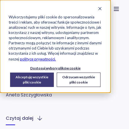
Strona główna
Szukaj na stronie
Otwór
Przejdź do treści
Skontaktuj s
Wykorzystujemy pliki cookie do spersonalizowania
treści i reklam, aby oferować funkcje społecznościowe i
Exorigo-Upos
Blog
analizować ruch w naszej witrynie. Informacje o tym, jak
korzystasz z naszej witryny, udostępniamy partnerom
społecznościowym, reklamowym i analitycznym.
O Firmie
Partnerzy mogą połączyć te informacje z innymi danymi
otrzymanymi od Ciebie lub uzyskanymi podczas
korzystania z ich usług. Więcej informacji znajdziesz w
III Forum Dyrektorów
naszej
polityce prywatności.
Administracyjnych
Dostosuj wybory plików cookie
Akceptuję wszystkie
Odrzucam wszystkie
2015-11-25
pliki cookie
pliki cookie
Aneta Szczygłowska
Czytaj dalej