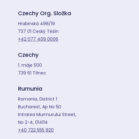
Czechy Org. Složka
Hrabinská 498/19
737 01 Český Těšín
+42 077 409 0006
Czechy
1. máje 500
739 61 Třinec
Rumunia
Romania, District 1
Bucharest, Ap No 5D
Intrarea Murmurului Street,
No 2-4, 014114
+40 722 555 920