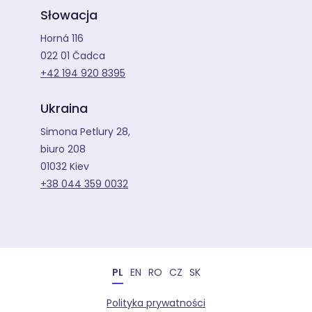
Słowacja
Horná 116
022 01 Čadca
+42 194 920 8395
Ukraina
Simona Petlury 28,
biuro 208
01032 Kiev
+38 044 359 0032
PL
EN
RO
CZ
SK
Polityka prywatności