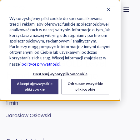
Strona główna
Szukaj na stronie
Otwór
Przejdź do treści
Skontaktuj s
Wykorzystujemy pliki cookie do spersonalizowania
treści i reklam, aby oferować funkcje społecznościowe i
Exorigo-Upos
Blog
analizować ruch w naszej witrynie. Informacje o tym, jak
korzystasz z naszej witryny, udostępniamy partnerom
społecznościowym, reklamowym i analitycznym.
O Firmie
Partnerzy mogą połączyć te informacje z innymi danymi
otrzymanymi od Ciebie lub uzyskanymi podczas
korzystania z ich usług. Więcej informacji znajdziesz w
Exorigo360: GOLD Level
naszej
polityce prywatności.
handlu spożywczego
Dostosuj wybory plików cookie
Akceptuję wszystkie
Odrzucam wszystkie
2017-11-28
pliki cookie
pliki cookie
1 min
Jarosław Osłowski