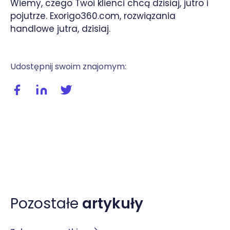
Wiemy, czego Twoi klienci chcą dzisiaj, jutro i
pojutrze. Exorigo360.com, rozwiązania
handlowe jutra, dzisiaj.
Udostępnij swoim znajomym:
Udostępnij wpis na facebooku
Udostępnij wpis na linkedIn
Udostępnij wpis na twitterze / X
Pozostałe
artykuły