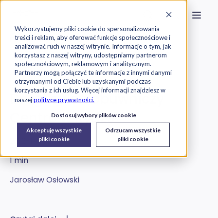
Strona główna
Szukaj na stronie
Otwór
Przejdź do treści
Skontaktuj s
Wykorzystujemy pliki cookie do spersonalizowania
treści i reklam, aby oferować funkcje społecznościowe i
Exorigo-Upos
Blog
analizować ruch w naszej witrynie. Informacje o tym, jak
korzystasz z naszej witryny, udostępniamy partnerom
społecznościowym, reklamowym i analitycznym.
Usługi IT
Partnerzy mogą połączyć te informacje z innymi danymi
otrzymanymi od Ciebie lub uzyskanymi podczas
korzystania z ich usług. Więcej informacji znajdziesz w
Drugi salon obuwniczy
naszej
polityce prywatności.
Centro w Rydze
Dostosuj wybory plików cookie
Akceptuję wszystkie
Odrzucam wszystkie
2012-11-15
pliki cookie
pliki cookie
1 min
Jarosław Osłowski