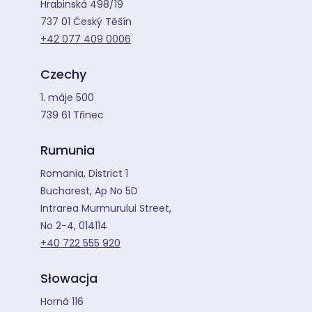
Hrabinská 498/19
737 01 Český Těšín
+42 077 409 0006
Czechy
1. máje 500
739 61 Třinec
Rumunia
Romania, District 1
Bucharest, Ap No 5D
Intrarea Murmurului Street,
No 2-4, 014114
+40 722 555 920
Słowacja
Horná 116