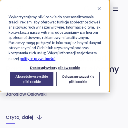
Strona główna
Szukaj na stronie
Otwór
Przejdź do treści
Skontaktuj s
Wykorzystujemy pliki cookie do spersonalizowania
treści i reklam, aby oferować funkcje społecznościowe i
Exorigo-Upos
Blog
analizować ruch w naszej witrynie. Informacje o tym, jak
korzystasz z naszej witryny, udostępniamy partnerom
społecznościowym, reklamowym i analitycznym.
Infrastruktura IT
Partnerzy mogą połączyć te informacje z innymi danymi
otrzymanymi od Ciebie lub uzyskanymi podczas
korzystania z ich usług. Więcej informacji znajdziesz w
Certyfikat Silver Certified
naszej
polityce prywatności.
Partner Cisco po raz siódmy
Dostosuj wybory plików cookie
Akceptuję wszystkie
Odrzucam wszystkie
2012-12-02
pliki cookie
pliki cookie
Jarosław Osłowski
Czytaj dalej