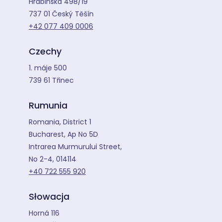
Hrabinská 498/19
737 01 Český Těšín
+42 077 409 0006
Czechy
1. máje 500
739 61 Třinec
Rumunia
Romania, District 1
Bucharest, Ap No 5D
Intrarea Murmurului Street,
No 2-4, 014114
+40 722 555 920
Słowacja
Horná 116